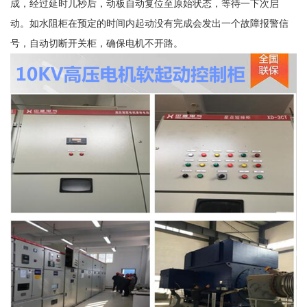
成，经过延时几秒后，动板自动复位至原始状态，等待一下次启
动。如水阻柜在预定的时间内起动没有完成会发出一个故障报警信
号，自动切断开关柜，确保电机不开路。