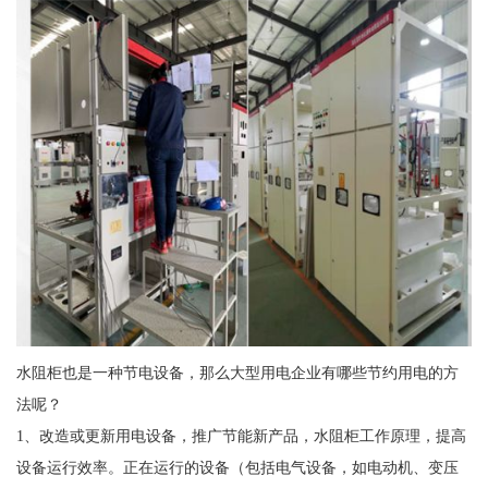
水阻柜也是一种节电设备，那么大型用电企业有哪些节约用电的方
法呢？
1、改造或更新用电设备，推广节能新产品，水阻柜工作原理，提高
设备运行效率。正在运行的设备（包括电气设备，如电动机、变压