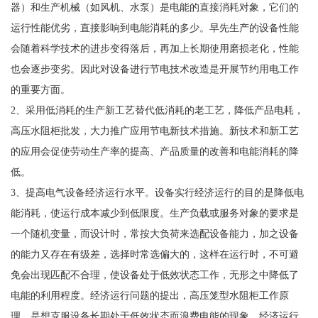
器）和生产机械（如风机、水泵）是电能的直接消耗对象，它们的
运行性能优劣，直接影响到电能消耗的多少。早先生产的设备性能
会随着科学技术的进步变得落后，再加上长期使用磨损老化，性能
也会逐步变劣。因此对设备进行节电技术改造是开展节约用电工作
的重要方面。
2、采用低消耗的生产新工艺替代低消耗的老工艺，降低产品电耗，
高压水阻柜批发，大力推广应用节电新技术措施。新技术和新工艺
的应用会促使劳动生产率的提高、产品质量的改善和电能消耗的降
低。
3、提高电气设备经济运行水平。设备实行经济运行的目的是降低电
能消耗，使运行成本减少到低限度。生产负载或服务对象的要求是
一个随机变量，而设计时，常按大负荷来选配设备能力，加之设备
的能力又存在有级差，选择时常选偏大的，这样在运行时，不可避
免会出现匹配不合理，使设备处于低效状态工作，无形之中降低了
电能的利用程度。经济运行问题的提出，高压笼型水阻柜工作原
理，是想克服设备长期处于低效状态而浪费电能的现象。经济运行