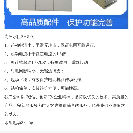
高压水阻柜特点
1、起动电流小，平滑无冲击，保证电网可靠运行;
2、起动电流小于额定电流的1.3倍；
3、可连续起动10~20次，特别适用于重载起动;
4、对电网影响小，无谐波污染；
5、起动平稳，有效保护电动机及传动机械;
6、结构简单，安装维护方便，可靠性高。
我们公司以“诚信、创新”为企业精神，坚持以优良的技术、高质量的
产品、完善的服务为广大客户提供满意的服务，也是我们不懈追求
的动力。
水阻起动柜厂家