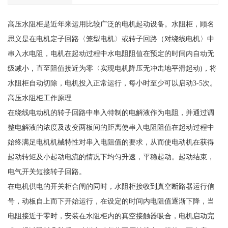
高压水阻柜是近年来运用比较广泛的电机起动设备。水阻柜，顾名
思义是在电机定子回路〈笼型电机〉或转子回路（对绕线电机〉中
串入水电阻，电机在起动过程中水电阻阻值在预定的时间内自动无
级减小，直至阻值接近为零〈实现电机降压无冲击地平滑起动)，将
水阻柜自动切除，电机投入正常运行，每小时至少可以启动3-5次。
高压水阻柜工作原理
在绕线电动机的转子回路中串入特制的电解液作为电阻，并通过调
整电解液的浓度及改变两板间的距离使串入电阻阻值在起动过程中
始终满足电机机械特性对串入电阻值的要求，从而使电动机在获得
起动转矩及小起动电流的情况下均匀升速，平稳起动。起动结束，
电气开关短接转子回路。
在电机供电的开关柜合闸的同时，水阻柜接收到真空断路器运行信
号，动板自上而下开始运行，在设定的时间内电阻值逐渐下降，当
电阻接近于零时，安装在水阻柜内的真空接触器吸合，电机启动完