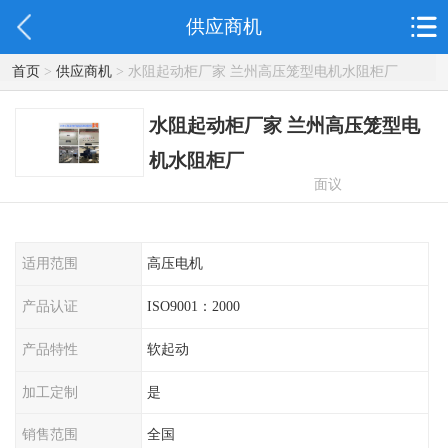
供应商机
首页
>
供应商机
> 水阻起动柜厂家 兰州高压笼型电机水阻柜厂
水阻起动柜厂家 兰州高压笼型电
机水阻柜厂
面议
适用范围
高压电机
产品认证
ISO9001：2000
产品特性
软起动
加工定制
是
销售范围
全国