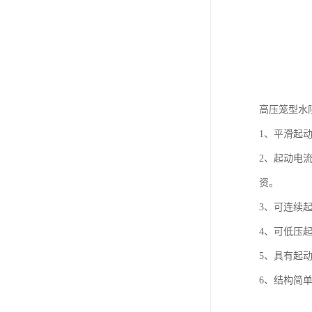
高压笼型水
1、平滑起
2、起动电
资。
3、可连续起
4、可低压
5、具有起
6、结构简