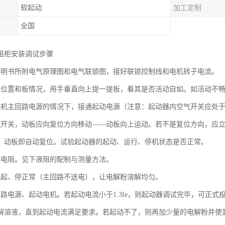
软起动
加工定制
全国
阻柜安装调试步骤
说明书所附电气原理图和电气联锁图，接好联锁控制线和电机转子电流。
箱位置和板情况，用手垂直向上提一提板，看其是否活动自如。如活动不
电机主回路电源的情况下，接通起动电源（注意：起动器内空气开关应处
气开关，动板应向复位方向移动——动板向上运动。若不是复位方向，应
，动板即自动复位。试验起动器的起动、运行、停机状态是否正常。
体电阻。见下液阻的配制与测量方法。
试起、停正常（主回路不送电），让电解粉溶解均匀。
回路电源、起动电机。若起动电流小于1.3Ie，则起动器调试完毕，可正
解溶液，直到起动电流满足要求。若起动不了，则再加少量的电解粉并使