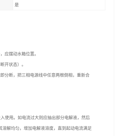
是
畅，应摆动水箱位置。
于断开状态）。
立即分断，把三相电源线中任意两根倒相，重新合
式投入使用。如电流过大则应抽出部分电解液，然后
其溶解均匀，增加电解液溶度，直到起动电流满足