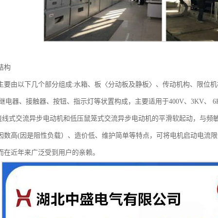
结构
主要由以下几个部分组成:水箱、板〈分动板及静板〉、传动机构、限位
间继电器、接触器、按钮、指示灯等状置构成，主要适用于400V、3KV、 6K
KW!蛲线式交流异步电动机和低压鼠笼式交流异步电动机的平滑软起动，与
因数高(因是阻性负载）、造价低、维护简单等特点，可将电机启动电流限
而在近年来广泛受到用户的亲赖。