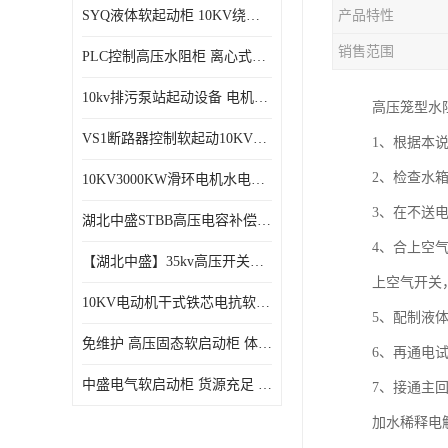
SYQ液体软起动柜 10KV绕线电机水阻柜需知
产品特性
磁控软起动装置
销售范围
PLC控制高压水阻柜 离心式空气压缩机机组成套软启动柜
SGYQ高压笼型电机液体电阻起动装置
10kv排污泵站起动设备​ 电机智能软启动柜的特点​
高压笼型水
组合式变电站
VS1断路器控制软起动10KV一体化高压软工作原理
1、根据本
降压启动柜
2、检查水
10KV3000KW滑环电机水电阻软起动控制柜
3、在不送
湖北中盛STBB高压电容补偿柜 10kV高压真空接触器自动分组投切电容补偿柜
4、合上空
【湖北中盛】35kv高压开关柜厂家直销 ​KYN61-40.5成套开关柜选型
上空气开关
10KV电动机干式铁芯电抗软启动柜 电抗器软启动控制设备
5、配制液
免维护 高压固态软启动柜 体积小、结构紧凑 节能降耗 湖北中盛
6、再通电
中盛电气软启动柜 货源充足 定制一站式服务
7、接通主
加水稀释电