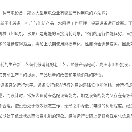
一种节电设备，那么大型用电企业有哪些节约用电的方法呢？
更新用电设备，推广节能新产品，水阻柜工作原理，提高设备运行效率。
机械（如风机、水泵）是电能的直接消耗对象，它们的运行性能优劣，直
术的进步变得落后，再加上长期使用磨损老化，性能也会逐步变劣。因此
消耗的生产新工艺替代低消耗的老工艺，降低产品电耗，高压水阻柜批发
使劳动生产率的提高、产品质量的改善和电能消耗的降低。
气设备经济运行水平。设备实行经济运行的目的是降低电能消耗，使运行
量，而设计时，常按大负荷来选配设备能力，加之设备的能力又存在有级
不合理，使设备处于低效状态工作，无形之中降低了电能的利用程度。经
长期处于低效状态而浪费电能的现象。经济运行实际上是将负载变化信息