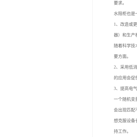
要求。
水阻柜也是
1、改造或
器）和生产
随着科学技
要方面。
2、采用低
的应用会促
3、提高电
一个随机变
会出现匹配
想克服设备
持工作。