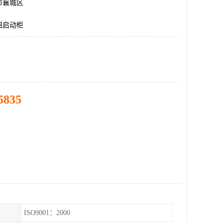
市襄城区
阻启动柜
5835
ISO9001：2000