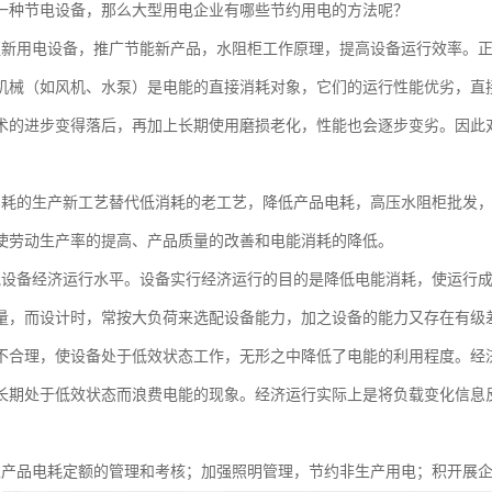
一种节电设备，那么大型用电企业有哪些节约用电的方法呢？
更新用电设备，推广节能新产品，水阻柜工作原理，提高设备运行效率。
机械（如风机、水泵）是电能的直接消耗对象，它们的运行性能优劣，直
术的进步变得落后，再加上长期使用磨损老化，性能也会逐步变劣。因此
消耗的生产新工艺替代低消耗的老工艺，降低产品电耗，高压水阻柜批发
使劳动生产率的提高、产品质量的改善和电能消耗的降低。
气设备经济运行水平。设备实行经济运行的目的是降低电能消耗，使运行
量，而设计时，常按大负荷来选配设备能力，加之设备的能力又存在有级
不合理，使设备处于低效状态工作，无形之中降低了电能的利用程度。经
长期处于低效状态而浪费电能的现象。经济运行实际上是将负载变化信息
位产品电耗定额的管理和考核；加强照明管理，节约非生产用电；积开展