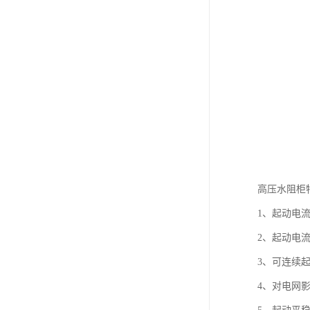
高压水阻柜
1、起动电
2、起动电流
3、可连续起
4、对电网