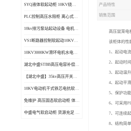
SYQ液体软起动柜 10KV绕线电机水阻柜需知
产品特性
磁控软起动装置
销售范围
PLC控制高压水阻柜 离心式空气压缩机机组成套软启动柜
SGYQ高压笼型电机液体电阻起动装置
10kv排污泵站起动设备​ 电机智能软启动柜的特点​
高压鼠笼电
组合式变电站
VS1断路器控制软起动10KV一体化高压软工作原理
该柜体的性
降压启动柜
1、起动电流
10KV3000KW滑环电机水电阻软起动控制柜
2、起动时间
湖北中盛STBB高压电容补偿柜 10kV高压真空接触器自动分组投切电容补偿柜
3、起动温升
【湖北中盛】35kv高压开关柜厂家直销 ​KYN61-40.5成套开关柜选型
4、起动平
10KV电动机干式铁芯电抗软启动柜 电抗器软启动控制设备
5、保护功
免维护 高压固态软启动柜 体积小、结构紧凑 节能降耗 湖北中盛
6、可采用P
中盛电气软启动柜 货源充足 定制一站式服务
7、可连续起
8、结构简