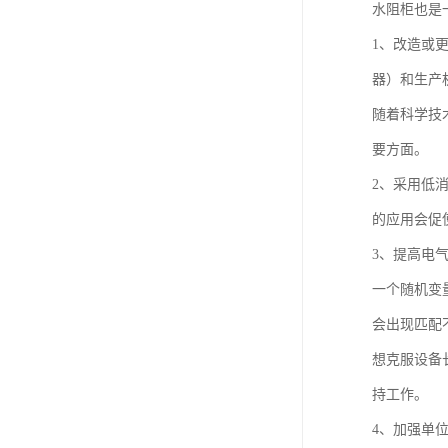
水阻柜也是
1、改造或
器）和生产
随着科学技
要方面。
2、采用低
的应用会促
3、提高电
一个随机变
会出现匹配
想克服设备
持工作。
4、加强单