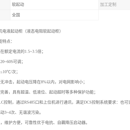
软起动
加工定制
全国
机电液起动柜（液态电阻软起动柜）
能特点：
在额定电流的1.5~3.5倍；
20~60S可调；
≤10℃/次；
滑无冲击，起动电压降在8%以内，对电网影响小；
能完善，具有超温、低液位、起动超时等多种保护功能；
LC控制，通过RS485口和上位机进行通讯，满足DCS控制系统要求：也
动3~4次、无谐波污染。
单，维护方便，可靠性优于电抗、自藕降压启动器。