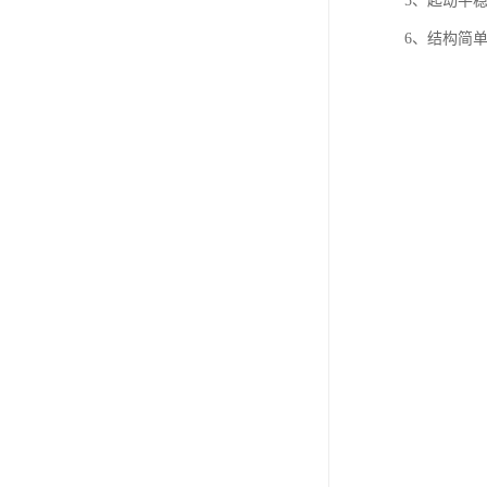
5、起动平
6、结构简