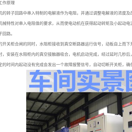
工作原理
机的转子回路中串入特制的电解液作为电阻，并通过调整电解液的浓度及
机械特性对串入电阻值的要求，从而使电动机在获得起动转矩及小起动电
子回路。
的开关柜合闸的同时，水阻柜接收到真空断路器运行信号，动板自上而下
时，安装在水阻柜内的真空接触器吸合，电机启动完成，经过延时几秒后
定的时间内起动没有完成会发出一个故障报警信号，自动切断开关柜，确