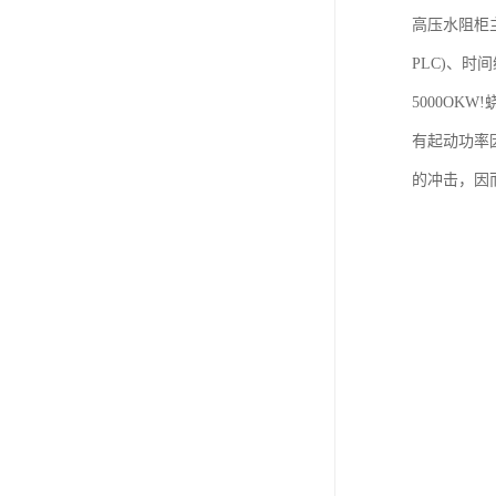
高压水阻柜
PLC)、时
5000O
有起动功率
的冲击，因