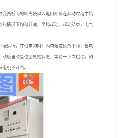
改变两板间的距离使串入电阻阻值在起动过程中始
流的情况下均匀升速，平稳起动。起动结束，电气
开始运行，在设定的时间内电阻值逐渐下降，当电
，动板自动复位至原始状态，等待一下次启动。如
保电机不开路。