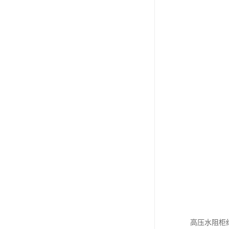
高压水阻柜