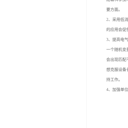
要方面。
2、采用低
的应用会促
3、提高电
一个随机变
会出现匹配
想克服设备
持工作。
4、加强单