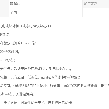
软起动
加工定制
全国
机电液起动柜（液态电阻软起动柜）
能特点：
在额定电流的1.5~3.5倍；
20~60S可调；
≤10℃/次；
滑无冲击，起动电压降在8%以内，对电网影响小；
能完善，具有超温、低液位、起动超时等多种保护功能；
LC控制，通过RS485口和上位机进行通讯，满足DCS控制系统要求：也
动3~4次、无谐波污染。
单，维护方便，可靠性优于电抗、自藕降压启动器。