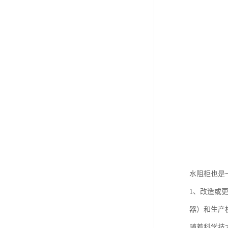
水阻柜也是
1、改造或
器）和生产
随着科学技