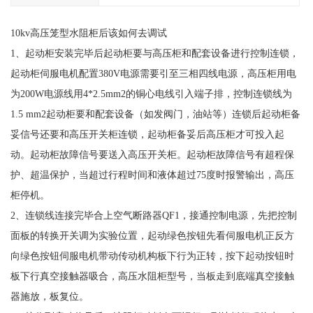
10kv高压笼型水阻柜后该如何去调试
1、起动柜安装完毕后起动柜要与高压柜和配套设备进行控制连锁，
起动柜伺服电机配置380V电源需要引至三相四线电源，高压柜用电
为200W电源线用4*2.5mm2的铜心电线引入端子排，控制连锁线为
1.5 mm2起动柜要和配套设备（如发阀门，油站等）连锁后起动柜备
妥信号还要和高压开关柜连锁，起动柜备妥后高压柜才可投入起
动。起动柜故障信号要送入高压开关柜。起动柜故障信号有超程保
护、超温保护，当超过行程时间和液体超过75度时报警输出，高压
柜停机。
2、连锁线连接完毕合上空气断路器QF1，接通控制电源，先把控制
面板的转换开关调为实验位置，起动绿色按钮先看伺服电机正反方
向绿色按钮伺服电机带动传动机构板下行为正转，按下起动按钮时
板下行真空接触器吸合，高压水阻柜型号，当板走到底端真空接触
器施放，板复位。