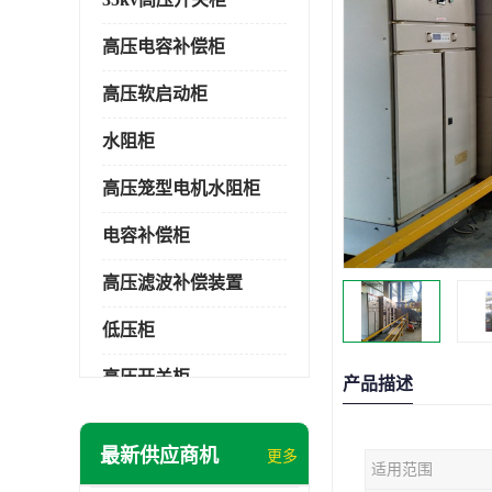
高压电容补偿柜
高压软启动柜
水阻柜
高压笼型电机水阻柜
电容补偿柜
高压滤波补偿装置
低压柜
高压开关柜
产品描述
低压补偿柜
最新供应商机
更多
适用范围
SDKQ型高压电抗软起动装置