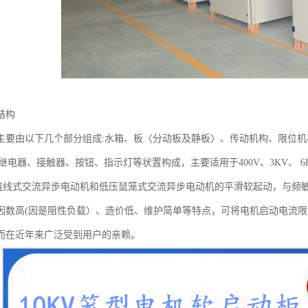
结构
主要由以下几个部分组成:水箱、板〈分动板及静板〉、传动机构、限位
间继电器、接触器、按钮、指示灯等状置构成，主要适用于400V、3KV、 6K
KW!蛲线式交流异步电动机和低压鼠笼式交流异步电动机的平滑软起动，与
因数高(因是阻性负载）、造价低、维护简单等特点，可将电机启动电流限
而在近年来广泛受到用户的亲赖。