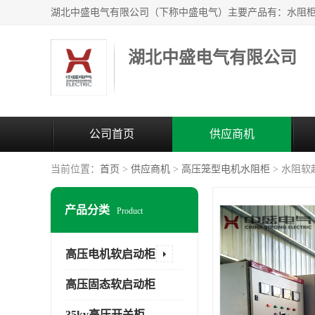
湖北中盛电气有限公司
公司首页
供应商机
当前位置：
首页
>
供应商机
>
高压笼型电机水阻柜
> 水阻
产品分类
Product
高压电机软启动柜
高压固态软启动柜
35kv高压开关柜