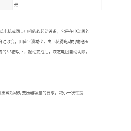
是
鼠笼式电机或同步电机的软起动设备，它是在电动机的
自动改变，阻值平滑减少，由此使得电动机端电压
的3.5倍以下，起动完成后，液态电阻自动切除，
电机重载起动对变压器容量的要求，减小一次性投