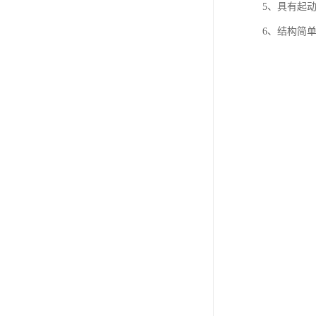
5、具有起
6、结构简