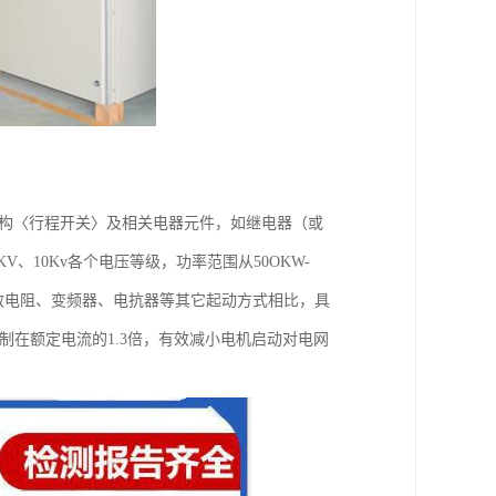
机构〈行程开关〉及相关电器元件，如继电器（或
V、10Kv各个电压等级，功率范围从50OKW-
频敏电阻、变频器、电抗器等其它起动方式相比，具
制在额定电流的1.3倍，有效减小电机启动对电网