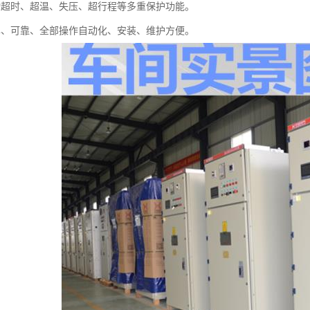
动超时、超温、失压、超行程等多重保护功能。
单、可靠、全部操作自动化、安装、维护方便。