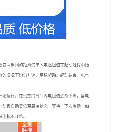
改变两板间的距离使串入电阻阻值在起动过程中始
流的情况下均匀升速，平稳起动。起动结束，电气
开始运行，在设定的时间内电阻值逐渐下降，当电
，动板自动复位至原始状态，等待一下次启动。如
保电机不开路。