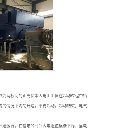
改变两板间的距离使串入电阻阻值在起动过程中始
流的情况下均匀升速，平稳起动。起动结束，电气
开始运行，在设定的时间内电阻值逐渐下降，当电