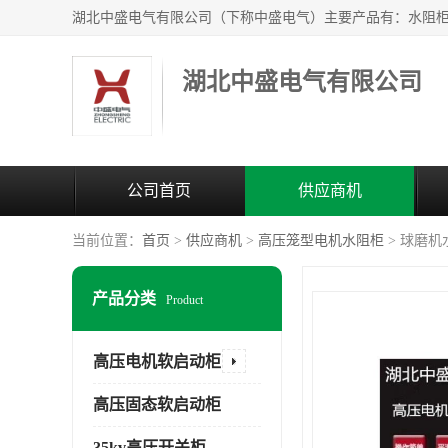
湖北中盛电气有限公司
公司首页
供应商机
当前位置：
首页
>
供应商机
>
高压笼型电机水阻柜
> 球磨
产品分类
Product
高压电机软启动柜
高压固态软启动柜
35kv高压开关柜