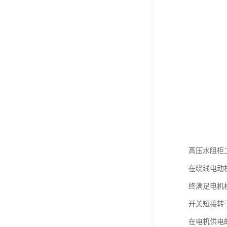
高压水阻柜
在绕线电动
终满足电机
开关短接转
在电机供电