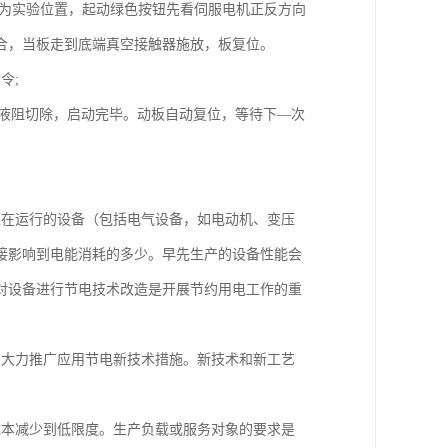
调为实验位置，起动绿色按钮先看伺服电机正反方向
合，当板走到底端真空接触器施放，板复位。
令;
2，液阻切除，启动完毕。动板自动复位，等待下—次
正在运行的设备（包括电气设备，如电动机、变压
接影响到电能消耗的多少。早先生产的设备性能会
对设备进行节电技术改造是开展节约用电工作的重
，大力推广应用节电新技术措施。新技术和新工艺
成本减少到低限度。生产负载或服务对象的要求是