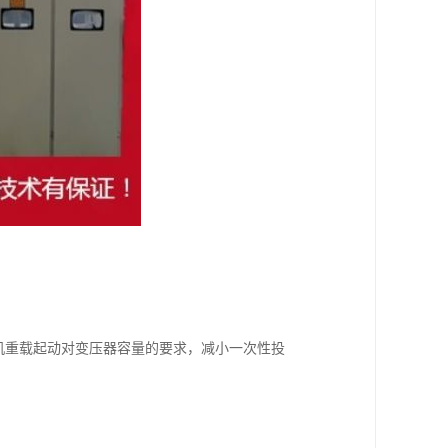
电机重载起动对变压器容量的要求，减小一次性投