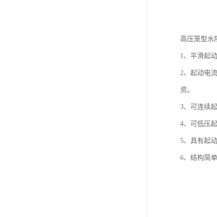
高压笼型水
1、平滑起
2、起动电
资。
3、可连续起
4、可低压
5、具有起
6、结构简