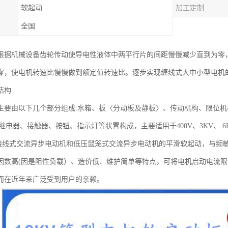
软起动
加工定制
全国
根据机械设备齿轮传动使导电性液体中两平行片的间距慢慢减少直到为零
零，使电机转速比慢慢做到额定值转速比。逐步实现缠线式大中小型电机
结构
主要由以下几个部分组成:水箱、板〈分动板及静板〉、传动机构、限位
间继电器、接触器、按钮、指示灯等状置构成，主要适用于400V、3KV、 6K
KW!蛲线式交流异步电动机和低压鼠笼式交流异步电动机的平滑软起动，与
因数高(因是阻性负载）、造价低、维护简单等特点，可将电机启动电流限
而在近年来广泛受到用户的亲赖。