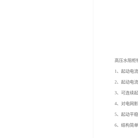
高压水阻柜
1、起动电
2、起动电流
3、可连续起
4、对电网
5、起动平
6、结构简