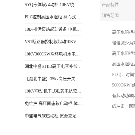
SYQ液体软起动柜 10KV绕线电机水阻柜需知
产品特性
磁控软起动装置
销售范围
PLC控制高压水阻柜 离心式空气压缩机机组成套软启动柜
SGYQ高压笼型电机液体电阻起动装置
10kv排污泵站起动设备​ 电机智能软启动柜的特点​
高压水阻柜
组合式变电站
VS1断路器控制软起动10KV一体化高压软工作原理
慢慢减少为
降压启动柜
高压水阻柜
10KV3000KW滑环电机水电阻软起动控制柜
高压水阻柜
湖北中盛STBB高压电容补偿柜 10kV高压真空接触器自动分组投切电容补偿柜
PLC)、时
【湖北中盛】35kv高压开关柜厂家直销 ​KYN61-40.5成套开关柜选型
5000O
10KV电动机干式铁芯电抗软启动柜 电抗器软启动控制设备
有起动功率
免维护 高压固态软启动柜 体积小、结构紧凑 节能降耗 湖北中盛
的冲击，因
中盛电气软启动柜 货源充足 定制一站式服务