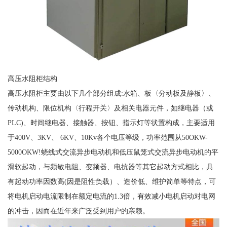
高压水阻柜结构
高压水阻柜主要由以下几个部分组成:水箱、板〈分动板及静板〉、
传动机构、限位机构〈行程开关〉及相关电器元件，如继电器（或
PLC)、时间继电器、接触器、按钮、指示灯等状置构成，主要适用
于400V、3KV、 6KV、10Kv各个电压等级，功率范围从50OKW-
5000OKW!蛲线式交流异步电动机和低压鼠笼式交流异步电动机的平
滑软起动，与频敏电阻、变频器、电抗器等其它起动方式相比，具
有起动功率因数高(因是阻性负载）、造价低、维护简单等特点，可
将电机启动电流限制在额定电流的1.3倍，有效减小电机启动对电网
的冲击，因而在近年来广泛受到用户的亲赖。