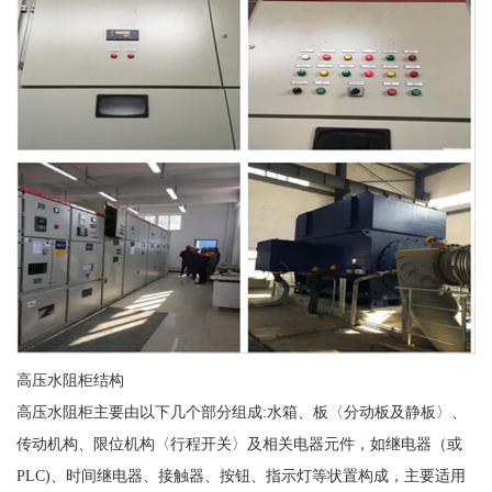
高压水阻柜结构
高压水阻柜主要由以下几个部分组成:水箱、板〈分动板及静板〉、
传动机构、限位机构〈行程开关〉及相关电器元件，如继电器（或
PLC)、时间继电器、接触器、按钮、指示灯等状置构成，主要适用