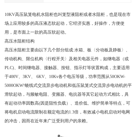
10KV高压鼠笼电机水阻柜也叫笼型液阻柜或者水阻柜，也是现在市
场上应用较多的高压液态软起动，它经济实惠，好操作，方便使
用，是市面上一款的高压软起动。
高压水阻柜结构
高压水阻柜主要由以下几个部分组成:水箱、板〈分动板及静板〉、
传动机构、限位机构〈行程开关〉及相关电器元件，如继电器（或
PLC)、时间继电器、接触器、按钮、指示灯等状置构成，主要适用
于400V、3KV、 6KV、10Kv各个电压等级，功率范围从50OKW-
5000OKW!蛲线式交流异步电动机和低压鼠笼式交流异步电动机的平
滑软起动，与频敏电阻、变频器、电抗器等其它起动方式相比，具
有起动功率因数高(因是阻性负载）、造价低、维护简单等特点，可
将电机启动电流限制在额定电流的1.3倍，有效减小电机启动对电网
的冲击，因而在近年来广泛受到用户的亲赖。