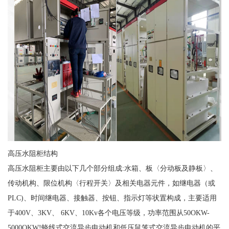
高压水阻柜结构
高压水阻柜主要由以下几个部分组成:水箱、板〈分动板及静板〉、
传动机构、限位机构〈行程开关〉及相关电器元件，如继电器（或
PLC)、时间继电器、接触器、按钮、指示灯等状置构成，主要适用
于400V、3KV、 6KV、10Kv各个电压等级，功率范围从50OKW-
5000OKW!蛲线式交流异步电动机和低压鼠笼式交流异步电动机的平