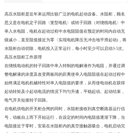
高压水阻柜是近年来运用比较广泛的电机起动设备。水阻柜，顾名
思义是在电机定子回路〈笼型电机〉或转子回路（对绕线电机〉中
串入水电阻，电机在起动过程中水电阻阻值在预定的时间内自动无
级减小，直至阻值接近为零〈实现电机降压无冲击地平滑起动)，将
水阻柜自动切除，电机投入正常运行，每小时至少可以启动3-5次。
高压水阻柜工作原理
在绕线电动机的转子回路中串入特制的电解液作为电阻，并通过调
整电解液的浓度及改变两板间的距离使串入电阻阻值在起动过程中
始终满足电机机械特性对串入电阻值的要求，从而使电动机在获得
起动转矩及小起动电流的情况下均匀升速，平稳起动。起动结束，
电气开关短接转子回路。
在电机供电的开关柜合闸的同时，水阻柜接收到真空断路器运行信
号，动板自上而下开始运行，在设定的时间内电阻值逐渐下降，当
电阻接近于零时，安装在水阻柜内的真空接触器吸合，电机启动完