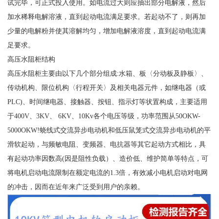
试完毕，可正式投入使用。如电流过大则应抽出部分电解液，然后
加水稀释电解溶液，直到起动电流满足要求。若起动不了，则再加
少量的电解粉并使其溶解均匀，增加电解液溶度，直到起动电流满
足要求。
高压水阻柜结构
高压水阻柜主要由以下几个部分组成:水箱、板〈分动板及静板〉、
传动机构、限位机构〈行程开关〉及相关电器元件，如继电器（或
PLC)、时间继电器、接触器、按钮、指示灯等状置构成，主要适用
于400V、3KV、 6KV、10Kv各个电压等级，功率范围从50OKW-
5000OKW!蛲线式交流异步电动机和低压鼠笼式交流异步电动机的平
滑软起动，与频敏电阻、变频器、电抗器等其它起动方式相比，具
有起动功率因数高(因是阻性负载）、造价低、维护简单等特点，可
将电机启动电流限制在额定电流的1.3倍，有效减小电机启动对电网
的冲击，因而在近年来广泛受到用户的亲赖。