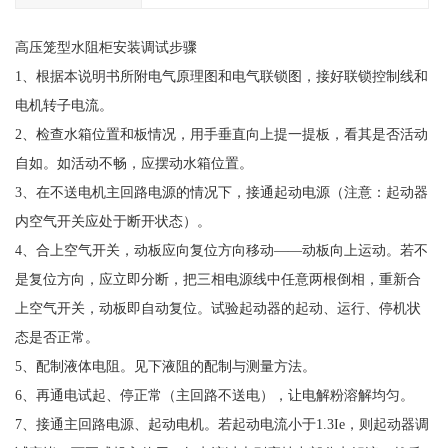
高压笼型水阻柜安装调试步骤
1、根据本说明书所附电气原理图和电气联锁图，接好联锁控制线和
电机转子电流。
2、检查水箱位置和板情况，用手垂直向上提一提板，看其是否活动
自如。如活动不畅，应摆动水箱位置。
3、在不送电机主回路电源的情况下，接通起动电源（注意：起动器
内空气开关应处于断开状态）。
4、合上空气开关，动板应向复位方向移动——动板向上运动。若不
是复位方向，应立即分断，把三相电源线中任意两根倒相，重新合
上空气开关，动板即自动复位。试验起动器的起动、运行、停机状
态是否正常。
5、配制液体电阻。见下液阻的配制与测量方法。
6、再通电试起、停正常（主回路不送电），让电解粉溶解均匀。
7、接通主回路电源、起动电机。若起动电流小于1.3Ie，则起动器调