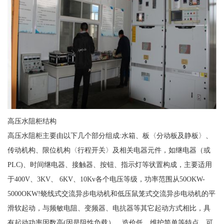
高压水阻柜结构
高压水阻柜主要由以下几个部分组成:水箱、板〈分动板及静板〉、
传动机构、限位机构〈行程开关〉及相关电器元件，如继电器（或
PLC)、时间继电器、接触器、按钮、指示灯等状置构成，主要适用
于400V、3KV、 6KV、10Kv各个电压等级，功率范围从50OKW-
5000OKW!蛲线式交流异步电动机和低压鼠笼式交流异步电动机的平
滑软起动，与频敏电阻、变频器、电抗器等其它起动方式相比，具
有起动功率因数高(因是阻性负载）、造价低、维护简单等特点，可