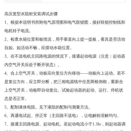
高压笼型水阻柜安装调试步骤
1、根据本说明书所附电气原理图和电气联锁图，接好联锁控制线和
电机转子电流。
2、检查水箱位置和板情况，用手垂直向上提一提板，看其是否活动
自如。如活动不畅，应摆动水箱位置。
3、在不送电机主回路电源的情况下，接通起动电源（注意：起动器
内空气开关应处于断开状态）。
4、合上空气开关，动板应向复位方向移动——动板向上运动。若不
是复位方向，应立即分断，把三相电源线中任意两根倒相，重新合
上空气开关，动板即自动复位。试验起动器的起动、运行、停机状
态是否正常。
5、配制液体电阻。见下液阻的配制与测量方法。
6、再通电试起、停正常（主回路不送电），让电解粉溶解均匀。
7、接通主回路电源、起动电机。若起动电流小于1.3Ie，则起动器调