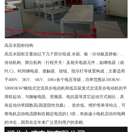
高压水阻柜结构
高压水阻柜主要由以下几个部分组成:水箱、板〈分动板及静板〉、
传动机构、限位机构〈行程开关〉及相关电器元件，如继电器（或
PLC)、时间继电器、接触器、按钮、指示灯等状置构成，主要适用
于400V、3KV、 6KV、10Kv各个电压等级，功率范围从50OKW-
5000OKW!蛲线式交流异步电动机和低压鼠笼式交流异步电动机的平
滑软起动，与频敏电阻、变频器、电抗器等其它起动方式相比，具
有起动功率因数高(因是阻性负载）、造价低、维护简单等特点，可
将电机启动电流限制在额定电流的1.3倍，有效减小电机启动对电网
的冲击，因而在近年来广泛受到用户的亲赖。