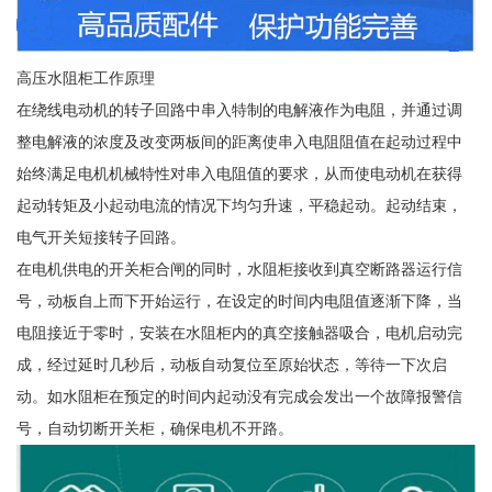
高压水阻柜工作原理
在绕线电动机的转子回路中串入特制的电解液作为电阻，并通过调
整电解液的浓度及改变两板间的距离使串入电阻阻值在起动过程中
始终满足电机机械特性对串入电阻值的要求，从而使电动机在获得
起动转矩及小起动电流的情况下均匀升速，平稳起动。起动结束，
电气开关短接转子回路。
在电机供电的开关柜合闸的同时，水阻柜接收到真空断路器运行信
号，动板自上而下开始运行，在设定的时间内电阻值逐渐下降，当
电阻接近于零时，安装在水阻柜内的真空接触器吸合，电机启动完
成，经过延时几秒后，动板自动复位至原始状态，等待一下次启
动。如水阻柜在预定的时间内起动没有完成会发出一个故障报警信
号，自动切断开关柜，确保电机不开路。