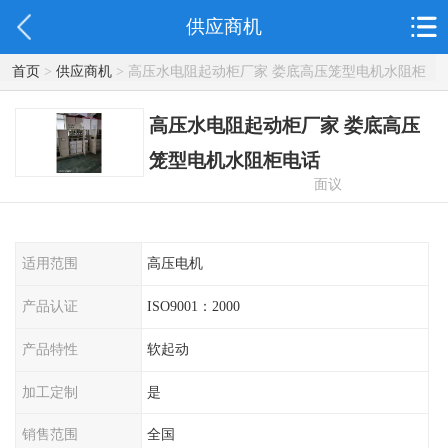
供应商机
首页
>
供应商机
> 高压水电阻起动柜厂家 娄底高压笼型电机水阻柜
电话
高压水电阻起动柜厂家 娄底高压
笼型电机水阻柜电话
面议
适用范围
高压电机
产品认证
ISO9001：2000
产品特性
软起动
加工定制
是
销售范围
全国