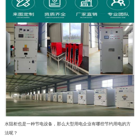
水阻柜也是一种节电设备，那么大型用电企业有哪些节约用电的方
法呢？