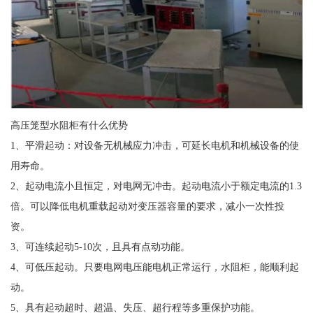
高压笼型水阻柜有什么优势
1、平滑起动：对设备无机械应力冲击，可延长电机和机械设备的使
用寿命。
2、起动电流小且恒定，对电网无冲击。起动电流小于额定电流的1.3
倍。可以降低电机重载起动对变压器容量的要求，减小一次性投
资。
3、可连续起动5-10次，且具有点动功能。
4、可低压起动。只要电网电压能电机正常运行，水阻柜，能顺利起
动。
5、具有起动超时、超温、失压、超行程等多重保护功能。