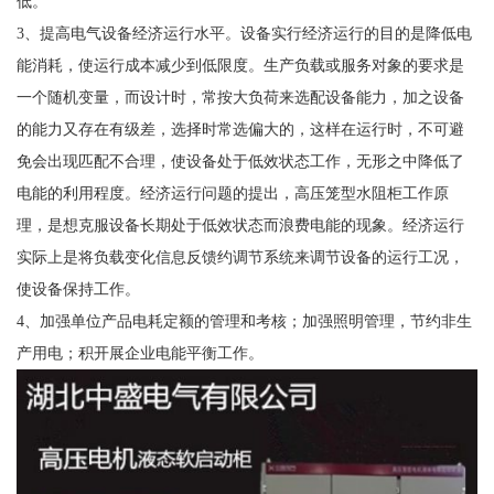
低。
3、提高电气设备经济运行水平。设备实行经济运行的目的是降低电
能消耗，使运行成本减少到低限度。生产负载或服务对象的要求是
一个随机变量，而设计时，常按大负荷来选配设备能力，加之设备
的能力又存在有级差，选择时常选偏大的，这样在运行时，不可避
免会出现匹配不合理，使设备处于低效状态工作，无形之中降低了
电能的利用程度。经济运行问题的提出，高压笼型水阻柜工作原
理，是想克服设备长期处于低效状态而浪费电能的现象。经济运行
实际上是将负载变化信息反馈约调节系统来调节设备的运行工况，
使设备保持工作。
4、加强单位产品电耗定额的管理和考核；加强照明管理，节约非生
产用电；积开展企业电能平衡工作。