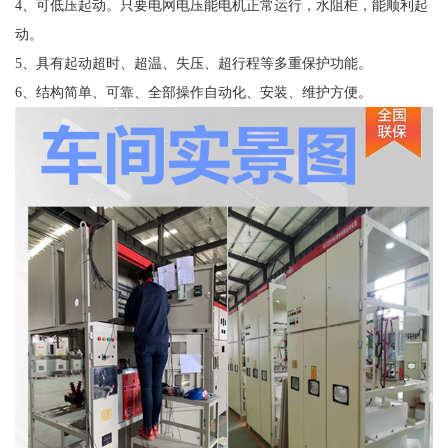
4、可低压起动。只要电网电压能电机正常运行，水阻柜，能顺利起
动。
5、具有起动超时、超温、失压、超行程等多重保护功能。
6、结构简单、可靠、全部操作自动化、安装、维护方便。