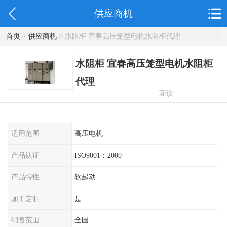
供应商机
首页
>
供应商机
> 水阻柜 宜春高压笼型电机水阻柜代理
水阻柜 宜春高压笼型电机水阻柜
代理
面议
适用范围
高压电机
产品认证
ISO9001：2000
产品特性
软起动
加工定制
是
销售范围
全国