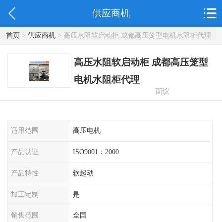
供应商机
首页
>
供应商机
> 高压水阻软启动柜 成都高压笼型电机水阻柜代理
高压水阻软启动柜 成都高压笼型
电机水阻柜代理
面议
适用范围
高压电机
产品认证
ISO9001：2000
产品特性
软起动
加工定制
是
销售范围
全国