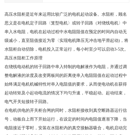
高压水阻柜是近年来运用比较广泛的电机起动设备。水阻柜，顾名
思义是在电机定子回路〈笼型电机〉或转子回路（对绕线电机〉中
串入水电阻，电机在起动过程中水电阻阻值在预定的时间内自动无
级减小，直至阻值接近为零〈实现电机降压无冲击地平滑起动)，将
水阻柜自动切除，电机投入正常运行，每小时至少可以启动3-5次。
高压水阻柜工作原理
在绕线电动机的转子回路中串入特制的电解液作为电阻，并通过调
整电解液的浓度及改变两板间的距离使串入电阻阻值在起动过程中
始终满足电机机械特性对串入电阻值的要求，从而使电动机在获得
起动转矩及小起动电流的情况下均匀升速，平稳起动。起动结束，
电气开关短接转子回路。
在电机供电的开关柜合闸的同时，水阻柜接收到真空断路器运行信
号，动板自上而下开始运行，在设定的时间内电阻值逐渐下降，当
电阻接近于零时，安装在水阻柜内的真空接触器吸合，电机启动完