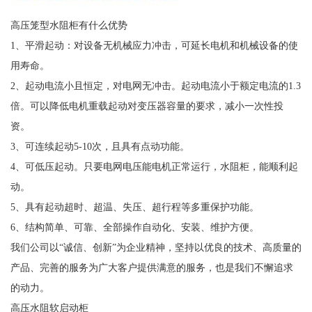
高压笼型水阻柜有什么优势
1、平滑起动：对设备无机械应力冲击，可延长电机和机械设备的使
用寿命。
2、起动电流小且恒定，对电网无冲击。起动电流小于额定电流的1.3
倍。可以降低电机重载起动对变压器容量的要求，减小一次性投
资。
3、可连续起动5-10次，且具有点动功能。
4、可低压起动。只要电网电压能电机正常运行，水阻柜，能顺利起
动。
5、具有起动超时、超温、失压、超行程等多重保护功能。
6、结构简单、可靠、全部操作自动化、安装、维护方便。
我们公司以“诚信、创新”为企业精神，坚持以优良的技术、高质量的
产品、完善的服务为广大客户提供满意的服务，也是我们不懈追求
的动力。
高压水阻软启动柜