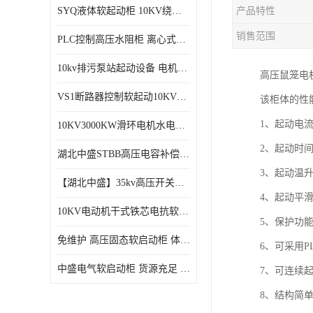
SYQ液体软起动柜 10KV绕线电机水阻柜需知
产品特性
磁控软起动装置
销售范围
PLC控制高压水阻柜 离心式空气压缩机机组成套软启动柜
SGYQ高压笼型电机液体电阻起动装置
10kv排污泵站起动设备​ 电机智能软启动柜的特点​
高压鼠笼电
组合式变电站
VS1断路器控制软起动10KV一体化高压软工作原理
该柜体的性
降压启动柜
1、起动电流
10KV3000KW滑环电机水电阻软起动控制柜
2、起动时间
湖北中盛STBB高压电容补偿柜 10kV高压真空接触器自动分组投切电容补偿柜
3、起动温升
【湖北中盛】35kv高压开关柜厂家直销 ​KYN61-40.5成套开关柜选型
4、起动平
10KV电动机干式铁芯电抗软启动柜 电抗器软启动控制设备
5、保护功
免维护 高压固态软启动柜 体积小、结构紧凑 节能降耗 湖北中盛
6、可采用P
中盛电气软启动柜 货源充足 定制一站式服务
7、可连续起
8、结构简