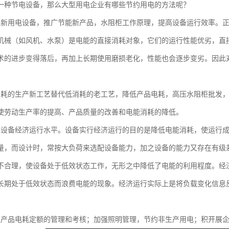
一种节电设备，那么大型用电企业有哪些节约用电的方法呢？
更新用电设备，推广节能新产品，水阻柜工作原理，提高设备运行效率。
机械（如风机、水泵）是电能的直接消耗对象，它们的运行性能优劣，直
术的进步变得落后，再加上长期使用磨损老化，性能也会逐步变劣。因此
消耗的生产新工艺替代低消耗的老工艺，降低产品电耗，高压水阻柜批发
使劳动生产率的提高、产品质量的改善和电能消耗的降低。
气设备经济运行水平。设备实行经济运行的目的是降低电能消耗，使运行
量，而设计时，常按大负荷来选配设备能力，加之设备的能力又存在有级
不合理，使设备处于低效状态工作，无形之中降低了电能的利用程度。经
长期处于低效状态而浪费电能的现象。经济运行实际上是将负载变化信息
位产品电耗定额的管理和考核；加强照明管理，节约非生产用电；积开展