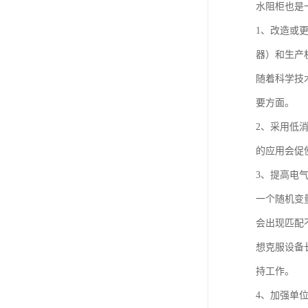
水阻柜也是
1、改造或
器）和生产
随着科学技
要方面。
2、采用低
的应用会促
3、提高电
一个随机变
会出现匹配
想克服设备
持工作。
4、加强单