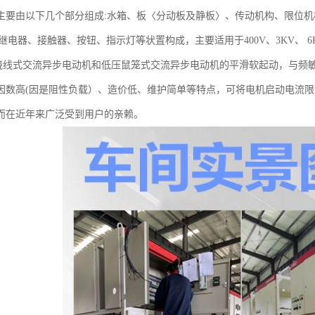
主要由以下几个部分组成:水箱、板〈分动板及静板〉、传动机构、限位
间继电器、接触器、按钮、指示灯等状置构成，主要适用于400V、3KV、 6K
KW!蛲线式交流异步电动机和低压鼠笼式交流异步电动机的平滑软起动，与
因数高(因是阻性负载）、造价低、维护简单等特点，可将电机启动电流限
而在近年来广泛受到用户的亲赖。