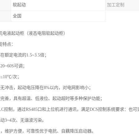
软起动
加工定制
全国
机电液起动柜（液态电阻软起动柜）
能特点：
在额定电流的1.5~3.5倍；
20~60S可调；
≤10℃/次；
滑无冲击，起动电压降在8%以内，对电网影响小；
能完善，具有超温、低液位、起动超时等多种保护功能；
LC控制，通过RS485口和上位机进行通讯，满足DCS控制系统要求：也
动3~4次、无谐波污染。
单，维护方便，可靠性优于电抗、自藕降压启动器。