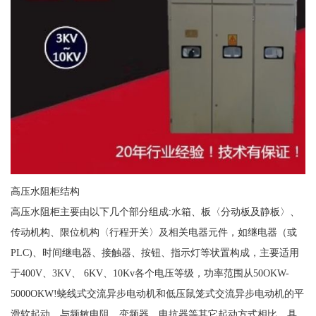
高压水阻柜结构
高压水阻柜主要由以下几个部分组成:水箱、板〈分动板及静板〉、
传动机构、限位机构〈行程开关〉及相关电器元件，如继电器（或
PLC)、时间继电器、接触器、按钮、指示灯等状置构成，主要适用
于400V、3KV、 6KV、10Kv各个电压等级，功率范围从50OKW-
5000OKW!蛲线式交流异步电动机和低压鼠笼式交流异步电动机的平
滑软起动，与频敏电阻、变频器、电抗器等其它起动方式相比，具