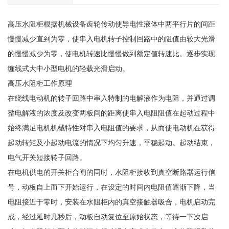
高压水阻柜根据机械设备齿轮传动使导电性液体中两平行片的间距
慢慢减少直到为零，使串入电机转子控制回路中的阻值由较大光滑
的慢慢减少为零，使电机转速比慢慢做到额定值转速比。逐步实现
缠线式大中小型电机的轻载光滑启动。
高压水阻柜工作原理
在绕线电动机的转子回路中串入特制的电解液作为电阻，并通过调
整电解液的浓度及改变两板间的距离使串入电阻阻值在起动过程中
始终满足电机机械特性对串入电阻值的要求，从而使电动机在获得
起动转矩及小起动电流的情况下均匀升速，平稳起动。起动结束，
电气开关短接转子回路。
在电机供电的开关柜合闸的同时，水阻柜接收到真空断路器运行信
号，动板自上而下开始运行，在设定的时间内电阻值逐渐下降，当
电阻接近于零时，安装在水阻柜内的真空接触器吸合，电机启动完
成，经过延时几秒后，动板自动复位至原始状态，等待一下次启