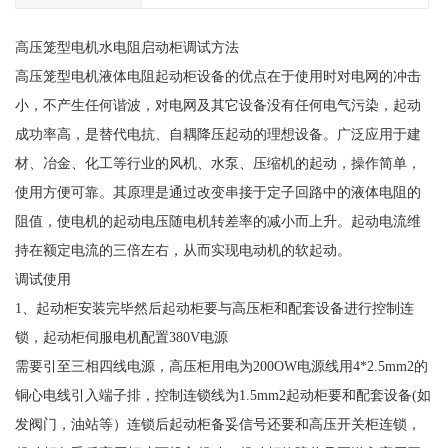
高压笼型电机水电阻启动柜调试方法
高压笼型电机液体电阻起动柜设备的优点在于使用时对电网的冲击
小，不产生任何谐波，对电网及其它设备没有任何电气污染，起动
成功率高，是替代电抗、自耦降压起动的理想设备。广泛应用于建
材、冶金、化工等行业的风机、水泵、压缩机的起动，操作简单，
使用方便可靠。其原理是通过改变串接于定子回路中的液体电阻的
阻值，使电机的起动电压随电机转差率的减小而上升。起动电流维
持在额定电流的三倍左右，从而实现电动机的软起动。
调试使用
1、起动柜安装完毕然后起动柜要与高压柜和配套设备进行控制连
锁，起动柜伺服电机配置380V电源
需要引至三相四线电源，高压柜用电为200OW电源线用4*2.5mm2的
铜心电线引入端子排，控制连锁线为1.5mm2起动柜要和配套设备(如
发阀门，油站等）连锁后起动柜备妥信号还要和高压开关柜连锁，