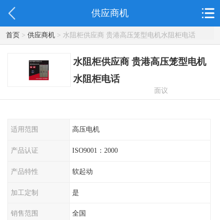
供应商机
首页
>
供应商机
> 水阻柜供应商 贵港高压笼型电机水阻柜电话
水阻柜供应商 贵港高压笼型电机
水阻柜电话
面议
适用范围
高压电机
产品认证
ISO9001：2000
产品特性
软起动
加工定制
是
销售范围
全国