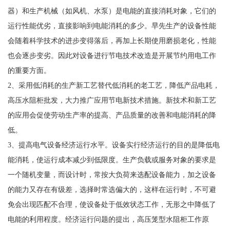
器）和生产机械（如风机、水泵）是电能的直接消耗对象，它们的
运行性能优劣，直接影响到电能消耗的多少。早先生产的设备性能
会随着科学技术的进步变得落后，再加上长期使用磨损老化，性能
也会逐步变劣。因此对设备进行节电技术改造是开展节约用电工作
的重要方面。
2、采用低消耗的生产新工艺替代低消耗的老工艺，降低产品电耗，
高压水阻柜批发，大力推广应用节电新技术措施。新技术和新工艺
的应用会促使劳动生产率的提高、产品质量的改善和电能消耗的降
低。
3、提高电气设备经济运行水平。设备实行经济运行的目的是降低电
能消耗，使运行成本减少到低限度。生产负载或服务对象的要求是
一个随机变量，而设计时，常按大负荷来选配设备能力，加之设备
的能力又存在有级差，选择时常选偏大的，这样在运行时，不可避
免会出现匹配不合理，使设备处于低效状态工作，无形之中降低了
电能的利用程度。经济运行问题的提出，高压笼型水阻柜工作原