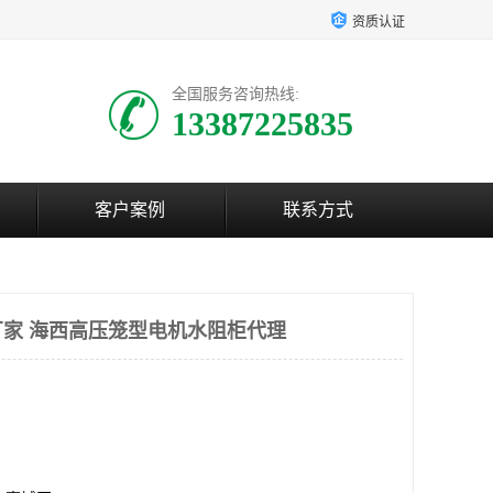
资质认证
全国服务咨询热线:
13387225835
客户案例
联系方式
家 海西高压笼型电机水阻柜代理