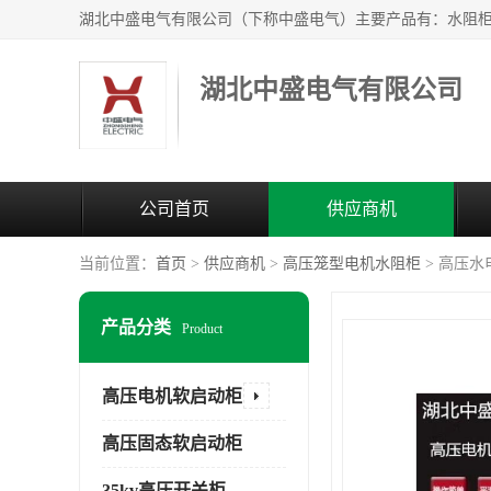
湖北中盛电气有限公司
公司首页
供应商机
当前位置：
首页
>
供应商机
>
高压笼型电机水阻柜
> 高压
产品分类
Product
高压电机软启动柜
高压固态软启动柜
35kv高压开关柜