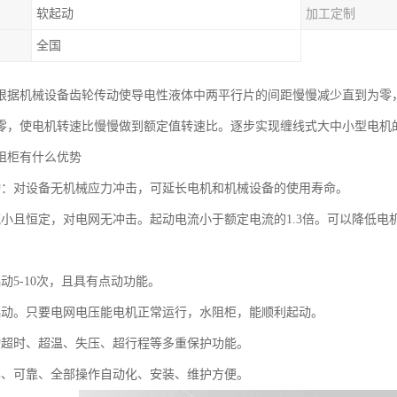
软起动
加工定制
全国
根据机械设备齿轮传动使导电性液体中两平行片的间距慢慢减少直到为零
零，使电机转速比慢慢做到额定值转速比。逐步实现缠线式大中小型电机
阻柜有什么优势
动：对设备无机械应力冲击，可延长电机和机械设备的使用寿命。
流小且恒定，对电网无冲击。起动电流小于额定电流的1.3倍。可以降低
动5-10次，且具有点动功能。
起动。只要电网电压能电机正常运行，水阻柜，能顺利起动。
动超时、超温、失压、超行程等多重保护功能。
单、可靠、全部操作自动化、安装、维护方便。