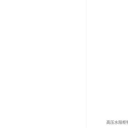
高压水阻柜