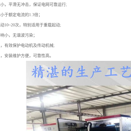
流小，平滑无冲击，保证电网可靠运行;
小于额定电流的1.3倍；
动10~20次，特别适用于重载起动;
影响小，无谐波污染；
稳，有效保护电动机及传动机械;
单，安装维护方便，可靠性高。