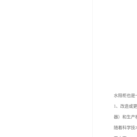
水阻柜也是
1、改造或
器）和生产
随着科学技