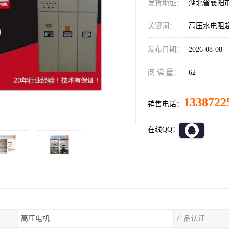
发货地址：
湖北省襄阳
关键词：
高压水电阻
发布日期：
2026-08-08
阅 读 量：
62
1338722
销售电话：
在线QQ：
高压电机
产品认证