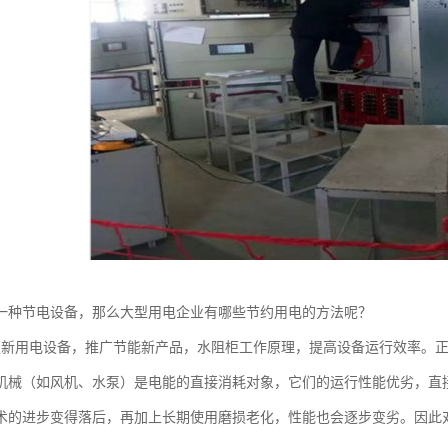
一种节电设备，那么大型用电企业有哪些节约用电的方法呢？
更新用电设备，推广节能新产品，水阻柜工作原理，提高设备运行效率。
机械（如风机、水泵）是电能的直接消耗对象，它们的运行性能优劣，直
术的进步变得落后，再加上长期使用磨损老化，性能也会逐步变劣。因此