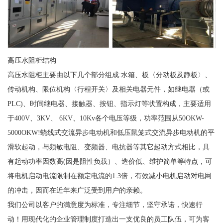
高压水阻柜结构
高压水阻柜主要由以下几个部分组成:水箱、板〈分动板及静板〉、
传动机构、限位机构〈行程开关〉及相关电器元件，如继电器（或
PLC)、时间继电器、接触器、按钮、指示灯等状置构成，主要适用
于400V、3KV、 6KV、10Kv各个电压等级，功率范围从50OKW-
5000OKW!蛲线式交流异步电动机和低压鼠笼式交流异步电动机的平
滑软起动，与频敏电阻、变频器、电抗器等其它起动方式相比，具
有起动功率因数高(因是阻性负载）、造价低、维护简单等特点，可
将电机启动电流限制在额定电流的1.3倍，有效减小电机启动对电网
的冲击，因而在近年来广泛受到用户的亲赖。
我们公司以客户的满意度为标准，专注细节，坚守承诺，快速行
动！用现代化的企业管理制度打造出一支优良的员工队伍，可为客