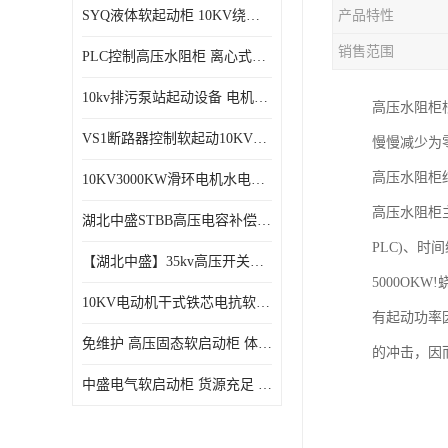
SYQ液体软起动柜 10KV绕线电机水阻柜需知
产品特性
磁控软起动装置
销售范围
PLC控制高压水阻柜 离心式空气压缩机机组成套软启动柜
SGYQ高压笼型电机液体电阻起动装置
10kv排污泵站起动设备​ 电机智能软启动柜的特点​
高压水阻柜
组合式变电站
VS1断路器控制软起动10KV一体化高压软工作原理
慢慢减少为
降压启动柜
高压水阻柜
10KV3000KW滑环电机水电阻软起动控制柜
高压水阻柜
湖北中盛STBB高压电容补偿柜 10kV高压真空接触器自动分组投切电容补偿柜
PLC)、时
【湖北中盛】35kv高压开关柜厂家直销 ​KYN61-40.5成套开关柜选型
5000O
10KV电动机干式铁芯电抗软启动柜 电抗器软启动控制设备
有起动功率
免维护 高压固态软启动柜 体积小、结构紧凑 节能降耗 湖北中盛
的冲击，因
中盛电气软启动柜 货源充足 定制一站式服务