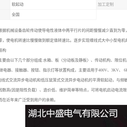
软起动
加工定制
全国
根据机械设备齿轮传动使导电性液体中两平行片的间距慢慢减少直到为零
零，使电机转速比慢慢做到额定值转速比。逐步实现缠线式大中小型电机
结构
主要由以下几个部分组成:水箱、板〈分动板及静板〉、传动机构、限位
间继电器、接触器、按钮、指示灯等状置构成，主要适用于400V、3KV、 6K
KW!蛲线式交流异步电动机和低压鼠笼式交流异步电动机的平滑软起动，与
因数高(因是阻性负载）、造价低、维护简单等特点，可将电机启动电流限
而在近年来广泛受到用户的亲赖。