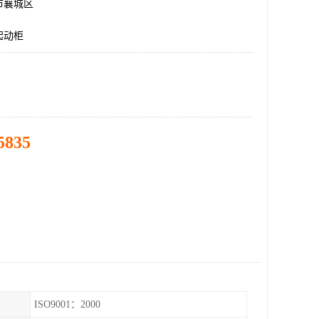
市襄城区
起动柜
5835
ISO9001：2000