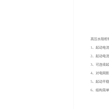
高压水阻柜
1、起动电
2、起动电流
3、可连续起
4、对电网
5、起动平
6、结构简