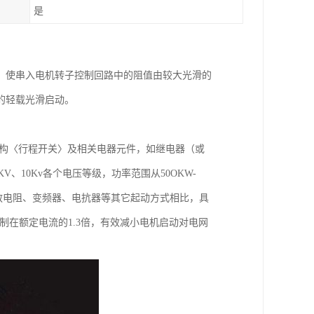
是
，使串入电机转子控制回路中的阻值由较大光滑的
的轻载光滑启动。
机构〈行程开关〉及相关电器元件，如继电器（或
V、10Kv各个电压等级，功率范围从50OKW-
频敏电阻、变频器、电抗器等其它起动方式相比，具
制在额定电流的1.3倍，有效减小电机启动对电网