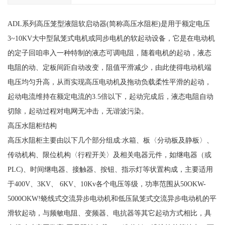
ADL系列高压笼型液阻软启动器(简称高压水阻柜)是用于额定电压
3~10KV大中型鼠笼式电机或同步电机的软起动设备，它是在电动机
的定子回咱串入一种特制的液态可调电阻，随着电机的起动，液态
电阻的动、定板间距自动改变，阻值平滑减少，由此使得电动机端
电压均匀升高，从而实现高压电动机及拖动负载柔性平滑的起动，
起动电流维持在额定电流的3.5倍以下，起动完成后，液态电阻自动
切除，起动过程对电网无冲击，无谐波污染。
高压水阻柜结构
高压水阻柜主要由以下几个部分组成:水箱、板〈分动板及静板〉、
传动机构、限位机构〈行程开关〉及相关电器元件，如继电器（或
PLC)、时间继电器、接触器、按钮、指示灯等状置构成，主要适用
于400V、3KV、 6KV、10Kv各个电压等级，功率范围从50OKW-
5000OKW!蛲线式交流异步电动机和低压鼠笼式交流异步电动机的平
滑软起动，与频敏电阻、变频器、电抗器等其它起动方式相比，具