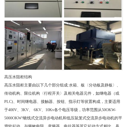
高压水阻柜结构
高压水阻柜主要由以下几个部分组成:水箱、板〈分动板及静板〉、
传动机构、限位机构〈行程开关〉及相关电器元件，如继电器（或
PLC)、时间继电器、接触器、按钮、指示灯等状置构成，主要适用
于400V、3KV、 6KV、10Kv各个电压等级，功率范围从50OKW-
5000OKW!蛲线式交流异步电动机和低压鼠笼式交流异步电动机的平
滑软起动，与频敏电阻、变频器、电抗器等其它起动方式相比，具