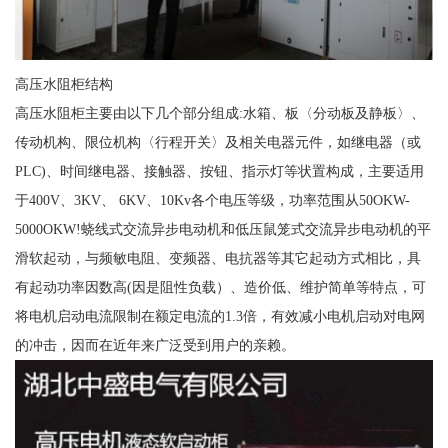
高压水阻柜结构
高压水阻柜主要由以下几个部分组成:水箱、板〈分动板及静板〉、
传动机构、限位机构〈行程开关〉及相关电器元件，如继电器（或
PLC)、时间继电器、接触器、按钮、指示灯等状置构成，主要适用
于400V、3KV、 6KV、10Kv各个电压等级，功率范围从50OKW-
5000OKW!蛲线式交流异步电动机和低压鼠笼式交流异步电动机的平
滑软起动，与频敏电阻、变频器、电抗器等其它起动方式相比，具
有起动功率因数高(因是阻性负载）、造价低、维护简单等特点，可
将电机启动电流限制在额定电流的1.3倍，有效减小电机启动对电网
的冲击，因而在近年来广泛受到用户的亲赖。