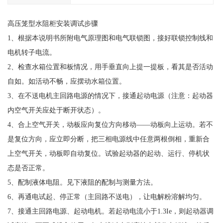
高压笼型水阻柜安装调试步骤
1、根据本说明书所附电气原理图和电气联锁图，接好联锁控制线和
电机转子电流。
2、检查水箱位置和板情况，用手垂直向上提一提板，看其是否活动
自如。如活动不畅，应摆动水箱位置。
3、在不送电机主回路电源的情况下，接通起动电源（注意：起动器
内空气开关应处于断开状态）。
4、合上空气开关，动板应向复位方向移动——动板向上运动。若不
是复位方向，应立即分断，把三相电源线中任意两根倒相，重新合
上空气开关，动板即自动复位。试验起动器的起动、运行、停机状
态是否正常。
5、配制液体电阻。见下液阻的配制与测量方法。
6、再通电试起、停正常（主回路不送电），让电解粉溶解均匀。
7、接通主回路电源、起动电机。若起动电流小于1.3Ie，则起动器调