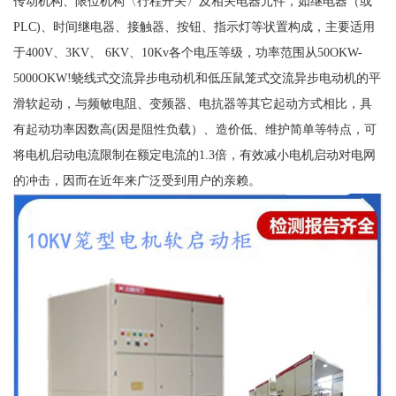
传动机构、限位机构〈行程开关〉及相关电器元件，如继电器（或
PLC)、时间继电器、接触器、按钮、指示灯等状置构成，主要适用
于400V、3KV、 6KV、10Kv各个电压等级，功率范围从50OKW-
5000OKW!蛲线式交流异步电动机和低压鼠笼式交流异步电动机的平
滑软起动，与频敏电阻、变频器、电抗器等其它起动方式相比，具
有起动功率因数高(因是阻性负载）、造价低、维护简单等特点，可
将电机启动电流限制在额定电流的1.3倍，有效减小电机启动对电网
的冲击，因而在近年来广泛受到用户的亲赖。