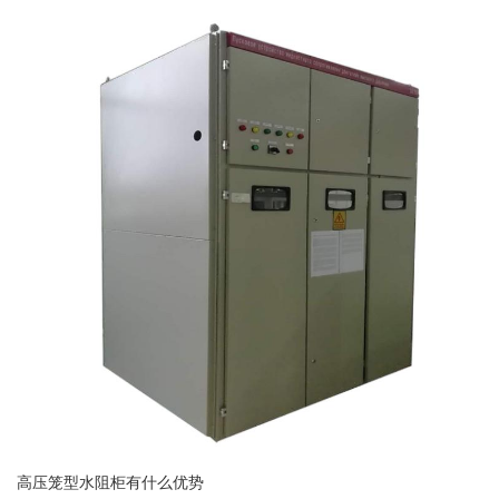
高压笼型水阻柜有什么优势