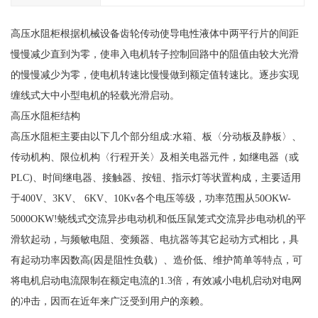
高压水阻柜根据机械设备齿轮传动使导电性液体中两平行片的间距
慢慢减少直到为零，使串入电机转子控制回路中的阻值由较大光滑
的慢慢减少为零，使电机转速比慢慢做到额定值转速比。逐步实现
缠线式大中小型电机的轻载光滑启动。
高压水阻柜结构
高压水阻柜主要由以下几个部分组成:水箱、板〈分动板及静板〉、
传动机构、限位机构〈行程开关〉及相关电器元件，如继电器（或
PLC)、时间继电器、接触器、按钮、指示灯等状置构成，主要适用
于400V、3KV、 6KV、10Kv各个电压等级，功率范围从50OKW-
5000OKW!蛲线式交流异步电动机和低压鼠笼式交流异步电动机的平
滑软起动，与频敏电阻、变频器、电抗器等其它起动方式相比，具
有起动功率因数高(因是阻性负载）、造价低、维护简单等特点，可
将电机启动电流限制在额定电流的1.3倍，有效减小电机启动对电网
的冲击，因而在近年来广泛受到用户的亲赖。