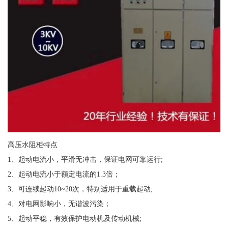
高压水阻柜特点
1、起动电流小，平滑无冲击，保证电网可靠运行;
2、起动电流小于额定电流的1.3倍；
3、可连续起动10~20次，特别适用于重载起动;
4、对电网影响小，无谐波污染；
5、起动平稳，有效保护电动机及传动机械;