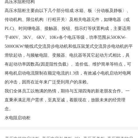
高压水阻柜结构
高压水阻柜主要由以下几个部分组成:水箱、板〈分动板及静板〉、
传动机构、限位机构〈行程开关〉及相关电器元件，如继电器（或
PLC)、时间继电器、接触器、按钮、指示灯等状置构成，主要适用
于400V、3KV、 6KV、10Kv各个电压等级，功率范围从50OKW-
5000OKW!蛲线式交流异步电动机和低压鼠笼式交流异步电动机的平
滑软起动，与频敏电阻、变频器、电抗器等其它起动方式相比，具
有起动功率因数高(因是阻性负载）、造价低、维护简单等特点，可
将电机启动电流限制在额定电流的1.3倍，有效减小电机启动对电网
的冲击，因而在近年来广泛受到用户的亲赖。
我们全体员工以饱满的热情，期待与五湖四海的新老朋友合作。一
直秉承满足用户需求，至真至诚，着眼现在，放眼未来的经营理
念。
水电阻启动柜