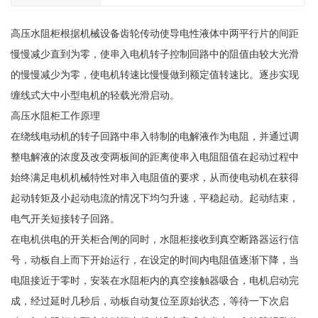
高压水阻柜根据机械设备齿轮传动使导电性液体中两平行片的间距
慢慢减少直到为零，使串入电机转子控制回路中的阻值由较大光滑
的慢慢减少为零，使电机转速比慢慢做到额定值转速比。逐步实现
缠线式大中小型电机的轻载光滑启动。
高压水阻柜工作原理
在绕线电动机的转子回路中串入特制的电解液作为电阻，并通过调
整电解液的浓度及改变两板间的距离使串入电阻阻值在起动过程中
始终满足电机机械特性对串入电阻值的要求，从而使电动机在获得
起动转矩及小起动电流的情况下均匀升速，平稳起动。起动结束，
电气开关短接转子回路。
在电机供电的开关柜合闸的同时，水阻柜接收到真空断路器运行信
号，动板自上而下开始运行，在设定的时间内电阻值逐渐下降，当
电阻接近于零时，安装在水阻柜内的真空接触器吸合，电机启动完
成，经过延时几秒后，动板自动复位至原始状态，等待一下次启