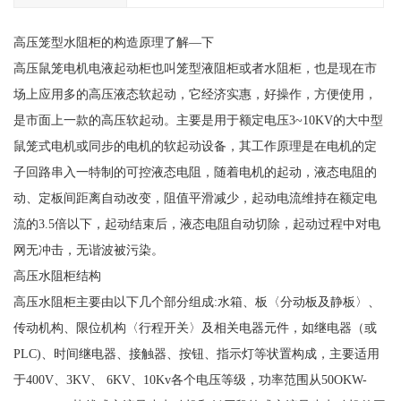
高压笼型水阻柜的构造原理了解—下
高压鼠笼电机电液起动柜也叫笼型液阻柜或者水阻柜，也是现在市
场上应用多的高压液态软起动，它经济实惠，好操作，方便使用，
是市面上一款的高压软起动。主要是用于额定电压3~10KV的大中型
鼠笼式电机或同步的电机的软起动设备，其工作原理是在电机的定
子回路串入一特制的可控液态电阻，随着电机的起动，液态电阻的
动、定板间距离自动改变，阻值平滑减少，起动电流维持在额定电
流的3.5倍以下，起动结束后，液态电阻自动切除，起动过程中对电
网无冲击，无谐波被污染。
高压水阻柜结构
高压水阻柜主要由以下几个部分组成:水箱、板〈分动板及静板〉、
传动机构、限位机构〈行程开关〉及相关电器元件，如继电器（或
PLC)、时间继电器、接触器、按钮、指示灯等状置构成，主要适用
于400V、3KV、 6KV、10Kv各个电压等级，功率范围从50OKW-