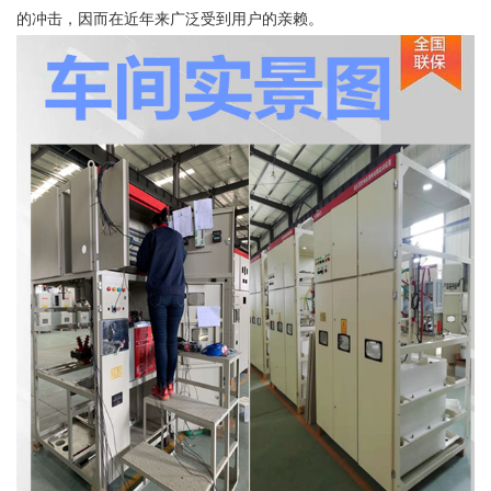
的冲击，因而在近年来广泛受到用户的亲赖。