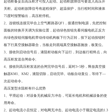
起动柜备妥后高压柜才可投入起动。起动柜故障信号要送入高压开
关柜。起动柜故障信号有超程保护、超温保护，当行程时间和液体
75度时报警输出，高压柜停机。
2、连锁线连接完毕合上空气断路器QF1，接通控制电源，先把控制
面板的转换开关调为实验位置，起动绿色按钮先看伺服电机正反方
向绿色按钮伺服电机带动传动机构板下行为正转，按下起动按钮时
板下行真空接触器吸合，当板走到底端真空接触器施放，板复位。
3、接收到启动信号后，液阻柜动板向下运行，到达板行程终点，向
高压柜发送合闸命令;
4、接收到高压柜发送的合闸完毕信号后，延时3~5秒，释放真空接
触器KM1、KM2，液阻切除，启动完毕。动板自动复位，等待下—
次起动命令。
高压笼型水阻柜有什么优势
1、平滑起动：对设备无机械应力冲击，可延长电机和机械设备的使
用寿命。
2、起动电流小且恒定，对电网无冲击。起动电流小于额定电流的1.3