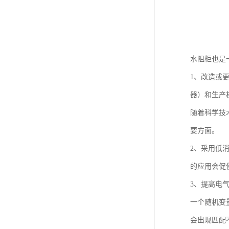
水阻柜也是
1、改造或
器）和生产
随着科学技
要方面。
2、采用低
的应用会促
3、提高电
一个随机变
会出现匹配