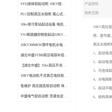
SYQ液体软起动柜 10KV绕线电机水阻柜需知
产品特性
磁控软起动装置
销售范围
PLC控制高压水阻柜 离心式空气压缩机机组成套软启动柜
SGYQ高压笼型电机液体电阻起动装置
10kv排污泵站起动设备​ 电机智能软启动柜的特点​
10KV高
组合式变电站
VS1断路器控制软起动10KV一体化高压软工作原理
用，是市面
降压启动柜
高压水阻柜
10KV3000KW滑环电机水电阻软起动控制柜
1、起动电
湖北中盛STBB高压电容补偿柜 10kV高压真空接触器自动分组投切电容补偿柜
2、起动电流
【湖北中盛】35kv高压开关柜厂家直销 ​KYN61-40.5成套开关柜选型
3、可连续起
10KV电动机干式铁芯电抗软启动柜 电抗器软启动控制设备
4、对电网
免维护 高压固态软启动柜 体积小、结构紧凑 节能降耗 湖北中盛
5、起动平
中盛电气软启动柜 货源充足 定制一站式服务
6、结构简