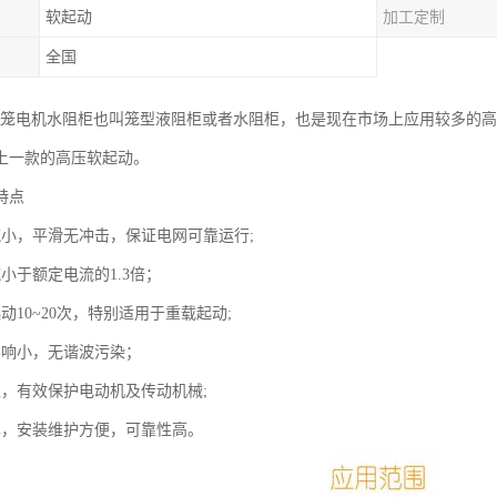
软起动
加工定制
全国
压鼠笼电机水阻柜也叫笼型液阻柜或者水阻柜，也是现在市场上应用较多的
上一款的高压软起动。
特点
流小，平滑无冲击，保证电网可靠运行;
小于额定电流的1.3倍；
动10~20次，特别适用于重载起动;
影响小，无谐波污染；
稳，有效保护电动机及传动机械;
单，安装维护方便，可靠性高。