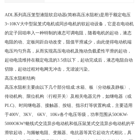
ADL系列高压笼型液阻软启动器(简称高压水阻柜)是用于额定电压
3~10KV大中型鼠笼式电机或同步电机的软起动设备，它是在电动机
的定子回咱串入一种特制的液态可调电阻，随着电机的起动，液态
电阻的动、定板间距自动改变，阻值平滑减少，由此使得电动机端
电压均匀升高，从而实现高压电动机及拖动负载柔性平滑的起动，
起动电流维持在额定电流的3.5倍以下，起动完成后，液态电阻自动
切除，起动过程对电网无冲击，无谐波污染。
高压水阻柜结构
高压水阻柜主要由以下几个部分组成:水箱、板〈分动板及静板〉、
传动机构、限位机构〈行程开关〉及相关电器元件，如继电器（或
PLC)、时间继电器、接触器、按钮、指示灯等状置构成，主要适用
于400V、3KV、 6KV、10Kv各个电压等级，功率范围从50OKW-
5000OKW!蛲线式交流异步电动机和低压鼠笼式交流异步电动机的平
滑软起动，与频敏电阻、变频器、电抗器等其它起动方式相比，具