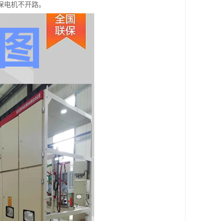
保电机不开路。