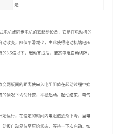
是
鼠笼式电机或同步电机的软起动设备，它是在电动机的
自动改变，阻值平滑减少，由此使得电动机端电压
的3.5倍以下，起动完成后，液态电阻自动切除，
改变两板间的距离使串入电阻阻值在起动过程中始
流的情况下均匀升速，平稳起动。起动结束，电气
开始运行，在设定的时间内电阻值逐渐下降，当电
，动板自动复位至原始状态，等待一下次启动。如