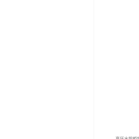
高压水阻柜