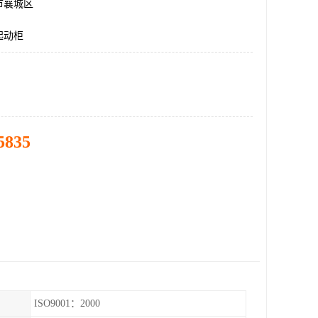
市襄城区
起动柜
5835
ISO9001：2000