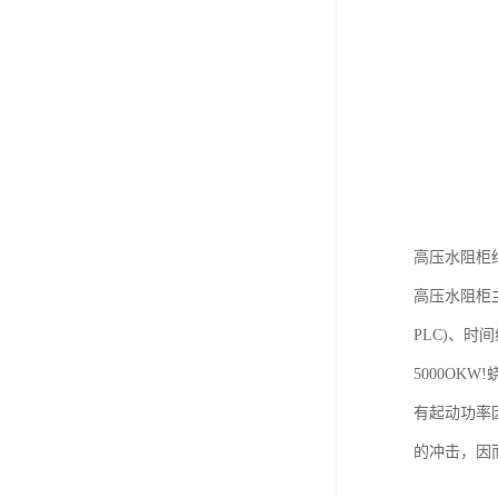
高压水阻柜
高压水阻柜
PLC)、时
5000O
有起动功率
的冲击，因