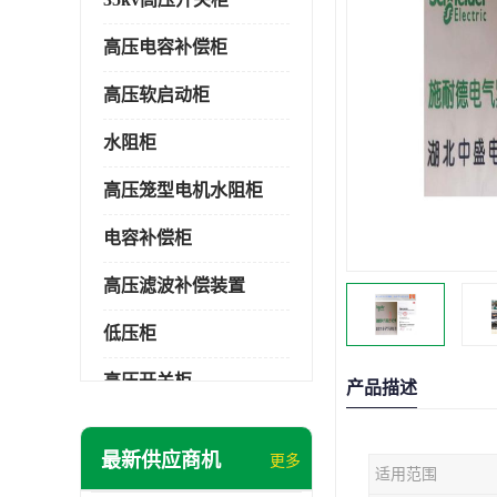
高压电容补偿柜
高压软启动柜
水阻柜
高压笼型电机水阻柜
电容补偿柜
高压滤波补偿装置
低压柜
高压开关柜
产品描述
低压补偿柜
最新供应商机
更多
适用范围
SDKQ型高压电抗软起动装置