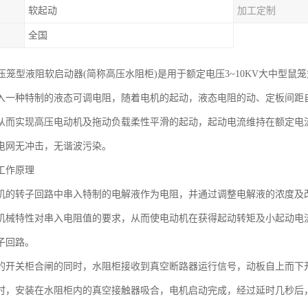
软起动
加工定制
全国
高压笼型液阻软启动器(简称高压水阻柜)是用于额定电压3~10KV大中型
入一种特制的液态可调电阻，随着电机的起动，液态电阻的动、定板间距
从而实现高压电动机及拖动负载柔性平滑的起动，起动电流维持在额定电流
电网无冲击，无谐波污染。
工作原理
机的转子回路中串入特制的电解液作为电阻，并通过调整电解液的浓度及
机械特性对串入电阻值的要求，从而使电动机在获得起动转矩及小起动电
子回路。
的开关柜合闸的同时，水阻柜接收到真空断路器运行信号，动板自上而下
时，安装在水阻柜内的真空接触器吸合，电机启动完成，经过延时几秒后