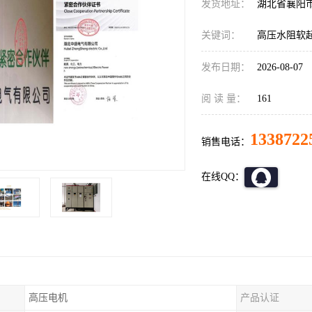
发货地址：
湖北省襄阳
关键词：
高压水阻软
发布日期：
2026-08-07
阅 读 量：
161
1338722
销售电话：
在线QQ：
高压电机
产品认证