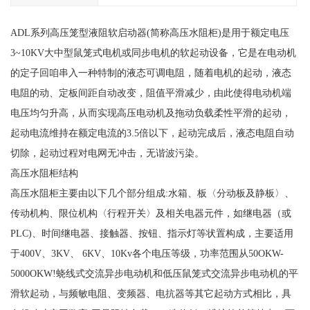
ADL系列高压笼型液阻软启动器(简称高压水阻柜)是用于额定电压
3~10KV大中型鼠笼式电机或同步电机的软起动设备，它是在电动机
的定子回咱串入一种特制的液态可调电阻，随着电机的起动，液态
电阻的动、定板间距自动改变，阻值平滑减少，由此使得电动机端
电压均匀升高，从而实现高压电动机及拖动负载柔性平滑的起动，
起动电流维持在额定电流的3.5倍以下，起动完成后，液态电阻自动
切除，起动过程对电网无冲击，无谐波污染。
高压水阻柜结构
高压水阻柜主要由以下几个部分组成:水箱、板〈分动板及静板〉、
传动机构、限位机构〈行程开关〉及相关电器元件，如继电器（或
PLC)、时间继电器、接触器、按钮、指示灯等状置构成，主要适用
于400V、3KV、 6KV、10Kv各个电压等级，功率范围从50OKW-
5000OKW!蛲线式交流异步电动机和低压鼠笼式交流异步电动机的平
滑软起动，与频敏电阻、变频器、电抗器等其它起动方式相比，具