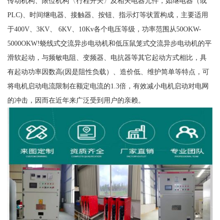
传动机构、限位机构〈行程开关〉及相关电器元件，如继电器（或
PLC)、时间继电器、接触器、按钮、指示灯等状置构成，主要适用
于400V、3KV、 6KV、10Kv各个电压等级，功率范围从50OKW-
5000OKW!蛲线式交流异步电动机和低压鼠笼式交流异步电动机的平
滑软起动，与频敏电阻、变频器、电抗器等其它起动方式相比，具
有起动功率因数高(因是阻性负载）、造价低、维护简单等特点，可
将电机启动电流限制在额定电流的1.3倍，有效减小电机启动对电网
的冲击，因而在近年来广泛受到用户的亲赖。