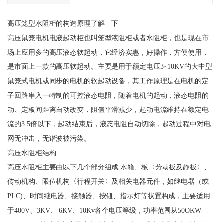
高压笼型水阻柜的构造原理了解—下
高压鼠笼电机电液起动柜也叫笼型液阻柜或者水阻柜，也是现在市
场上应用多的高压液态软起动，它经济实惠，好操作，方便使用，
是市面上一款的高压软起动。主要是用于额定电压3~10KV的大中型
鼠笼式电机或同步的电机的软起动设备，其工作原理是在电机的定
子回路串入一特制的可控液态电阻，随着电机的起动，液态电阻的
动、定板间距离自动改变，阻值平滑减少，起动电流维持在额定电
流的3.5倍以下，起动结束后，液态电阻自动切除，起动过程中对电
网无冲击，无谐波被污染。
高压水阻柜结构
高压水阻柜主要由以下几个部分组成:水箱、板〈分动板及静板〉、
传动机构、限位机构〈行程开关〉及相关电器元件，如继电器（或
PLC)、时间继电器、接触器、按钮、指示灯等状置构成，主要适用
于400V、3KV、 6KV、10Kv各个电压等级，功率范围从50OKW-