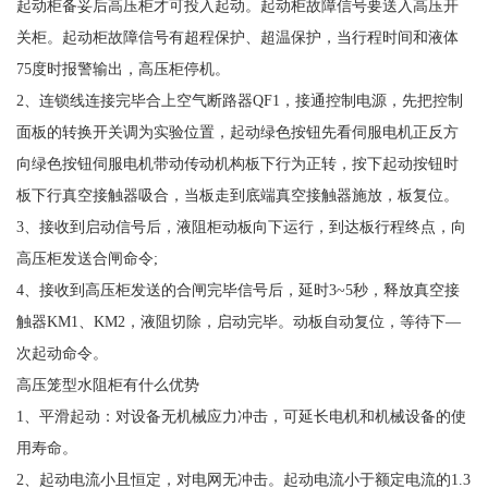
起动柜备妥后高压柜才可投入起动。起动柜故障信号要送入高压开
关柜。起动柜故障信号有超程保护、超温保护，当行程时间和液体
75度时报警输出，高压柜停机。
2、连锁线连接完毕合上空气断路器QF1，接通控制电源，先把控制
面板的转换开关调为实验位置，起动绿色按钮先看伺服电机正反方
向绿色按钮伺服电机带动传动机构板下行为正转，按下起动按钮时
板下行真空接触器吸合，当板走到底端真空接触器施放，板复位。
3、接收到启动信号后，液阻柜动板向下运行，到达板行程终点，向
高压柜发送合闸命令;
4、接收到高压柜发送的合闸完毕信号后，延时3~5秒，释放真空接
触器KM1、KM2，液阻切除，启动完毕。动板自动复位，等待下—
次起动命令。
高压笼型水阻柜有什么优势
1、平滑起动：对设备无机械应力冲击，可延长电机和机械设备的使
用寿命。
2、起动电流小且恒定，对电网无冲击。起动电流小于额定电流的1.3