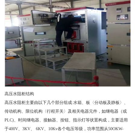
高压水阻柜结构
高压水阻柜主要由以下几个部分组成:水箱、板〈分动板及静板〉、
传动机构、限位机构〈行程开关〉及相关电器元件，如继电器（或
PLC)、时间继电器、接触器、按钮、指示灯等状置构成，主要适用
于400V、3KV、 6KV、10Kv各个电压等级，功率范围从50OKW-