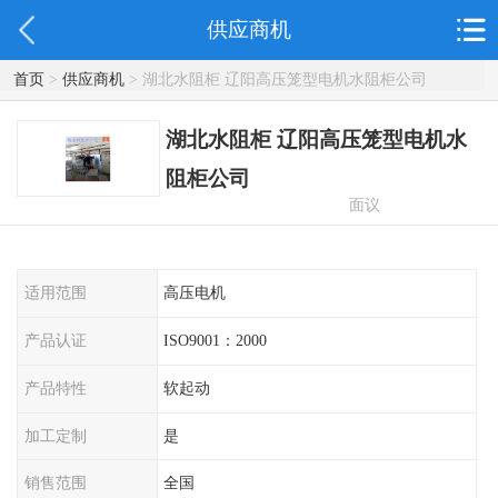
供应商机
首页
>
供应商机
> 湖北水阻柜 辽阳高压笼型电机水阻柜公司
湖北水阻柜 辽阳高压笼型电机水
阻柜公司
面议
适用范围
高压电机
产品认证
ISO9001：2000
产品特性
软起动
加工定制
是
销售范围
全国