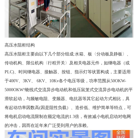
高压水阻柜结构
高压水阻柜主要由以下几个部分组成:水箱、板〈分动板及静板〉、
传动机构、限位机构〈行程开关〉及相关电器元件，如继电器（或
PLC)、时间继电器、接触器、按钮、指示灯等状置构成，主要适用
于400V、3KV、 6KV、10Kv各个电压等级，功率范围从50OKW-
5000OKW!蛲线式交流异步电动机和低压鼠笼式交流异步电动机的平
滑软起动，与频敏电阻、变频器、电抗器等其它起动方式相比，具
有起动功率因数高(因是阻性负载）、造价低、维护简单等特点，可
将电机启动电流限制在额定电流的1.3倍，有效减小电机启动对电网
的冲击，因而在近年来广泛受到用户的亲赖。