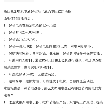
高压鼠笼电机电液起动柜（液态电阻软起动柜）
该柜体的性能特点：
1、起动电流在额定电流的1.5~3.5倍；
2、起动时间20~60S可调；
3、起动温升≤10℃/次；
4、起动平滑无冲击，起动电压降在8%以内，对电网影响小；
5、保护功能完善，具有超温、低液位、起动超时等多种保护功能；
6、可采用PLC控制，通过RS485口和上位机进行通讯，满足DCS控
制系统要求：也可实现闭环控制；
7、可连续起动3~4次、无谐波污染。
8、结构简单，维护方便，可靠性优于电抗、自藕降压启动器。
水阻柜也是一种节电设备，那么大型用电企业有哪些节约用电的方
法呢？
1、改造或更新用电设备，推广节能新产品，水阻柜工作原理，提高