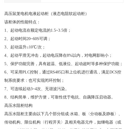
高压鼠笼电机电液起动柜（液态电阻软起动柜）
该柜体的性能特点：
1、起动电流在额定电流的1.5~3.5倍；
2、起动时间20~60S可调；
3、起动温升≤10℃/次；
4、起动平滑无冲击，起动电压降在8%以内，对电网影响小；
5、保护功能完善，具有超温、低液位、起动超时等多种保护功能；
6、可采用PLC控制，通过RS485口和上位机进行通讯，满足DCS控
制系统要求：也可实现闭环控制；
7、可连续起动3~4次、无谐波污染。
8、结构简单，维护方便，可靠性优于电抗、自藕降压启动器。
高压水阻柜结构
高压水阻柜主要由以下几个部分组成:水箱、板〈分动板及静板〉、
传动机构、限位机构〈行程开关〉及相关电器元件，如继电器（或