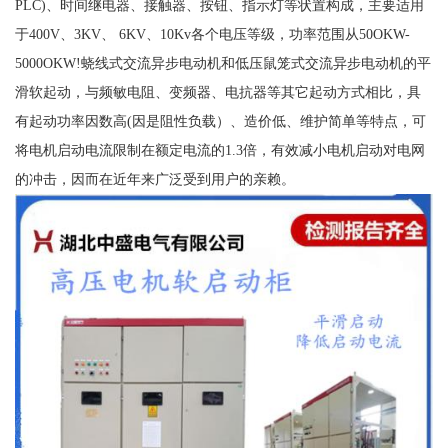
PLC)、时间继电器、接触器、按钮、指示灯等状置构成，主要适用
于400V、3KV、 6KV、10Kv各个电压等级，功率范围从50OKW-
5000OKW!蛲线式交流异步电动机和低压鼠笼式交流异步电动机的平
滑软起动，与频敏电阻、变频器、电抗器等其它起动方式相比，具
有起动功率因数高(因是阻性负载）、造价低、维护简单等特点，可
将电机启动电流限制在额定电流的1.3倍，有效减小电机启动对电网
的冲击，因而在近年来广泛受到用户的亲赖。