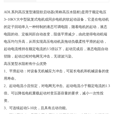
ADL系列高压笼型液阻软启动器(简称高压水阻柜)是用于额定电压
3~10KV大中型鼠笼式电机或同步电机的软起动设备，它是在电动机
的定子回咱串入一种特制的液态可调电阻，随着电机的起动，液态
电阻的动、定板间距自动改变，阻值平滑减少，由此使得电动机端
电压均匀升高，从而实现高压电动机及拖动负载柔性平滑的起动，
起动电流维持在额定电流的3.5倍以下，起动完成后，液态电阻自动
切除，起动过程对电网无冲击，无谐波污染。
高压笼型水阻柜有什么优势
1、平滑起动：对设备无机械应力冲击，可延长电机和机械设备的使
用寿命。
2、起动电流小且恒定，对电网无冲击。起动电流小于额定电流的1.3
倍。可以降低电机重载起动对变压器容量的要求，减小一次性投
资。
3、可连续起动5-10次，且具有点动功能。