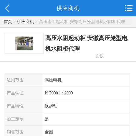
供应商机
首页
>
供应商机
> 高压水阻起动柜 安徽高压笼型电机水阻柜代理
高压水阻起动柜 安徽高压笼型电
机水阻柜代理
面议
适用范围
高压电机
产品认证
ISO9001：2000
产品特性
软起动
加工定制
是
销售范围
全国