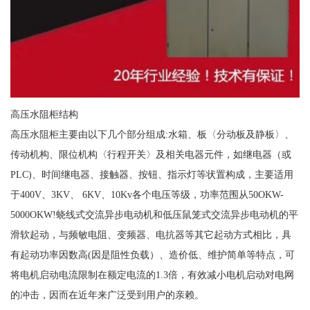
高压水阻柜结构
高压水阻柜主要由以下几个部分组成:水箱、板〈分动板及静板〉、
传动机构、限位机构〈行程开关〉及相关电器元件，如继电器（或
PLC)、时间继电器、接触器、按钮、指示灯等状置构成，主要适用
于400V、3KV、 6KV、10Kv各个电压等级，功率范围从50OKW-
5000OKW!蛲线式交流异步电动机和低压鼠笼式交流异步电动机的平
滑软起动，与频敏电阻、变频器、电抗器等其它起动方式相比，具
有起动功率因数高(因是阻性负载）、造价低、维护简单等特点，可
将电机启动电流限制在额定电流的1.3倍，有效减小电机启动对电网
的冲击，因而在近年来广泛受到用户的亲赖。