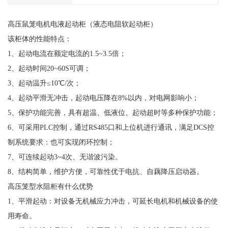
高压鼠笼电机电液起动柜（液态电阻软起动柜）
该柜体的性能特点：
1、起动电流在额定电流的1.5~3.5倍；
2、起动时间20~60S可调；
3、起动温升≤10℃/次；
4、起动平滑无冲击，起动电压降在8%以内，对电网影响小；
5、保护功能完善，具有超温、低液位、起动超时等多种保护功能；
6、可采用PLC控制，通过RS485口和上位机进行通讯，满足DCS控
制系统要求：也可实现闭环控制；
7、可连续起动3~4次、无谐波污染。
8、结构简单，维护方便，可靠性优于电抗、自藕降压启动器。
高压笼型水阻柜有什么优势
1、平滑起动：对设备无机械应力冲击，可延长电机和机械设备的使
用寿命。