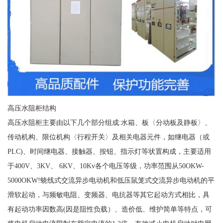
高压水阻柜结构
高压水阻柜主要由以下几个部分组成:水箱、板〈分动板及静板〉、
传动机构、限位机构〈行程开关〉及相关电器元件，如继电器（或
PLC)、时间继电器、接触器、按钮、指示灯等状置构成，主要适用
于400V、3KV、 6KV、10Kv各个电压等级，功率范围从50OKW-
5000OKW!蛲线式交流异步电动机和低压鼠笼式交流异步电动机的平
滑软起动，与频敏电阻、变频器、电抗器等其它起动方式相比，具
有起动功率因数高(因是阻性负载）、造价低、维护简单等特点，可