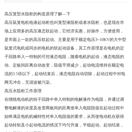
高压笼型水阻柜的构造原理了解—下
高压鼠笼电机电液起动柜也叫笼型液阻柜或者水阻柜，也是现在市
场上应用多的高压液态软起动，它经济实惠，好操作，方便使用，
是市面上一款的高压软起动。主要是用于额定电压3~10KV的大中型
鼠笼式电机或同步的电机的软起动设备，其工作原理是在电机的定
子回路串入一特制的可控液态电阻，随着电机的起动，液态电阻的
动、定板间距离自动改变，阻值平滑减少，起动电流维持在额定电
流的3.5倍以下，起动结束后，液态电阻自动切除，起动过程中对电
网无冲击，无谐波被污染。
高压水阻柜工作原理
在绕线电动机的转子回路中串入特制的电解液作为电阻，并通过调
整电解液的浓度及改变两板间的距离使串入电阻阻值在起动过程中
始终满足电机机械特性对串入电阻值的要求，从而使电动机在获得
起动转矩及小起动电流的情况下均匀升速，平稳起动。起动结束，