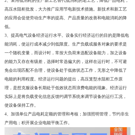
2、采用低消耗的生产新工艺替代低消耗的老工艺，降低产品电耗，
高压水阻柜批发，大力推广应用节电新技术措施。新技术和新工艺
的应用会促使劳动生产率的提高、产品质量的改善和电能消耗的降
低。
3、提高电气设备经济运行水平。设备实行经济运行的目的是降低电
能消耗，使运行成本减少到低限度。生产负载或服务对象的要求是
一个随机变量，而设计时，常按大负荷来选配设备能力，加之设备
的能力又存在有级差，选择时常选偏大的，这样在运行时，不可避
免会出现匹配不合理，使设备处于低效状态工作，无形之中降低了
电能的利用程度。经济运行问题的提出，高压笼型水阻柜工作原
理，是想克服设备长期处于低效状态而浪费电能的现象。经济运行
实际上是将负载变化信息反馈约调节系统来调节设备的运行工况，
使设备保持工作。
4、加强单位产品电耗定额的管理和考核；加强照明管理，节约非生
产用电；积开展企业电能平衡工作。