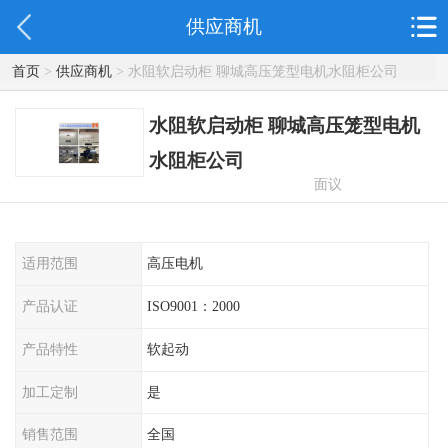
供应商机
首页
>
供应商机
> 水阻软启动柜 聊城高压笼型电机水阻柜公司
水阻软启动柜 聊城高压笼型电机
水阻柜公司
面议
适用范围
高压电机
产品认证
ISO9001：2000
产品特性
软起动
加工定制
是
销售范围
全国