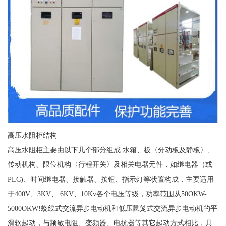
高压水阻柜结构
高压水阻柜主要由以下几个部分组成:水箱、板〈分动板及静板〉、
传动机构、限位机构〈行程开关〉及相关电器元件，如继电器（或
PLC)、时间继电器、接触器、按钮、指示灯等状置构成，主要适用
于400V、3KV、 6KV、10Kv各个电压等级，功率范围从50OKW-
5000OKW!蛲线式交流异步电动机和低压鼠笼式交流异步电动机的平
滑软起动，与频敏电阻、变频器、电抗器等其它起动方式相比，具