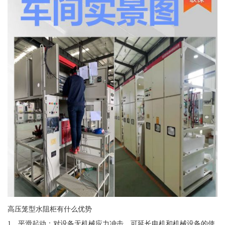
高压笼型水阻柜有什么优势
1、平滑起动：对设备无机械应力冲击，可延长电机和机械设备的使