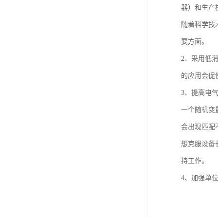
器）和生产
随着科学技
要方面。
2、采用低
的应用会促
3、提高电
一个随机变
会出现匹配
想克服设备
持工作。
4、加强单