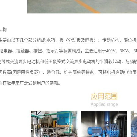
结构
主要由以下几个部分组成:水箱、板〈分动板及静板〉、传动机构、限位
间继电器、接触器、按钮、指示灯等状置构成，主要适用于400V、3KV、 6K
KW!蛲线式交流异步电动机和低压鼠笼式交流异步电动机的平滑软起动，与
因数高(因是阻性负载）、造价低、维护简单等特点，可将电机启动电流限
而在近年来广泛受到用户的亲赖。