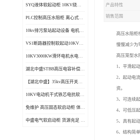
SYQ液体软起动柜 10KV绕线电机水阻柜需知
产品特性
磁控软起动装置
销售范围
PLC控制高压水阻柜 离心式空气压缩机机组成套软启动柜
SGYQ高压笼型电机液体电阻起动装置
10kv排污泵站起动设备​ 电机智能软启动柜的特点​
高压水阻柜
组合式变电站
VS1断路器控制软起动10KV一体化高压软工作原理
慢慢减少为
降压启动柜
高压笼型水
10KV3000KW滑环电机水电阻软起动控制柜
1、平滑起
湖北中盛STBB高压电容补偿柜 10kV高压真空接触器自动分组投切电容补偿柜
2、起动电
【湖北中盛】35kv高压开关柜厂家直销 ​KYN61-40.5成套开关柜选型
资。
10KV电动机干式铁芯电抗软启动柜 电抗器软启动控制设备
3、可连续起
免维护 高压固态软启动柜 体积小、结构紧凑 节能降耗 湖北中盛
4、可低压
中盛电气软启动柜 货源充足 定制一站式服务
5、具有起
6、结构简