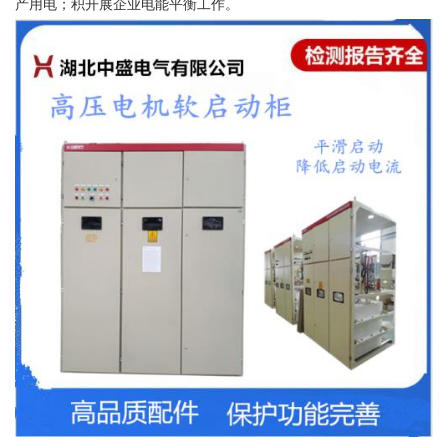
产用电；积开展企业电能平衡工作。