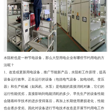
水阻柜也是一种节电设备，那么大型用电企业有哪些节约用电的方
法呢？
1、改造或更新用电设备，推广节能新产品，水阻柜工作原理，提高
设备运行效率。正在运行的设备（包括电气设备，如电动机、变压
器）和生产机械（如风机、水泵）是电能的直接消耗对象，它们的
运行性能优劣，直接影响到电能消耗的多少。早先生产的设备性能
会随着科学技术的进步变得落后，再加上长期使用磨损老化，性能
也会逐步变劣。因此对设备进行节电技术改造是开展节约用电工作