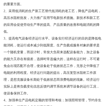
的重要方面。
2、采用低消耗的生产新工艺替代低消耗的老工艺，降低产品电耗，
高压水阻柜批发，大力推广应用节电新技术措施。新技术和新工艺
的应用会促使劳动生产率的提高、产品质量的改善和电能消耗的降
低。
3、提高电气设备经济运行水平。设备实行经济运行的目的是降低电
能消耗，使运行成本减少到低限度。生产负载或服务对象的要求是
一个随机变量，而设计时，常按大负荷来选配设备能力，加之设备
的能力又存在有级差，选择时常选偏大的，这样在运行时，不可避
免会出现匹配不合理，使设备处于低效状态工作，无形之中降低了
电能的利用程度。经济运行问题的提出，高压笼型水阻柜工作原
理，是想克服设备长期处于低效状态而浪费电能的现象。经济运行
实际上是将负载变化信息反馈约调节系统来调节设备的运行工况，
使设备保持工作。
4、加强单位产品电耗定额的管理和考核；加强照明管理，节约非生