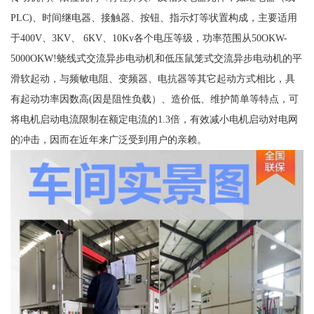
PLC)、时间继电器、接触器、按钮、指示灯等状置构成，主要适用
于400V、3KV、 6KV、10Kv各个电压等级，功率范围从50OKW-
5000OKW!蛲线式交流异步电动机和低压鼠笼式交流异步电动机的平
滑软起动，与频敏电阻、变频器、电抗器等其它起动方式相比，具
有起动功率因数高(因是阻性负载）、造价低、维护简单等特点，可
将电机启动电流限制在额定电流的1.3倍，有效减小电机启动对电网
的冲击，因而在近年来广泛受到用户的亲赖。