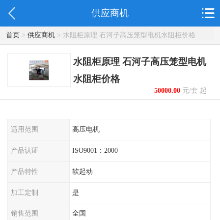
供应商机
首页
>
供应商机
> 水阻柜原理 石河子高压笼型电机水阻柜价格
水阻柜原理 石河子高压笼型电机
水阻柜价格
50000.00
元/套 起
适用范围
高压电机
产品认证
ISO9001：2000
产品特性
软起动
加工定制
是
销售范围
全国