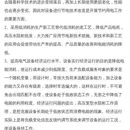
会随着科学技术的进步变得落后，再加上长期使用磨损老化，性能
也会逐步变劣。因此对设备进行节电技术改造是开展节约用电工作
的重要方面。
2、采用低消耗的生产新工艺替代低消耗的老工艺，降低产品电耗，
高压水阻柜批发，大力推广应用节电新技术措施。新技术和新工艺
的应用会促使劳动生产率的提高、产品质量的改善和电能消耗的降
低。
3、提高电气设备经济运行水平。设备实行经济运行的目的是降低电
能消耗，使运行成本减少到低限度。生产负载或服务对象的要求是
一个随机变量，而设计时，常按大负荷来选配设备能力，加之设备
的能力又存在有级差，选择时常选偏大的，这样在运行时，不可避
免会出现匹配不合理，使设备处于低效状态工作，无形之中降低了
电能的利用程度。经济运行问题的提出，高压笼型水阻柜工作原
理，是想克服设备长期处于低效状态而浪费电能的现象。经济运行
实际上是将负载变化信息反馈约调节系统来调节设备的运行工况，
使设备保持工作。