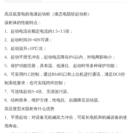
高压鼠笼电机电液起动柜（液态电阻软起动柜）
该柜体的性能特点：
1、起动电流在额定电流的1.5~3.5倍；
2、起动时间20~60S可调；
3、起动温升≤10℃/次；
4、起动平滑无冲击，起动电压降在8%以内，对电网影响小；
5、保护功能完善，具有温、低液位、起动时等多种保护功能；
6、可采用PLC控制，通过RS485口和上位机进行通讯，满足DCS控
制系统要求：也可实现闭环控制；
7、可连续起动3~4次、无谐波污染。
8、结构简单，维护方便，性电抗、自藕降压启动器。
高压笼型水阻柜有什么优势
1、平滑起动：对设备无机械应力冲击，可延长电机和机械设备的使
用寿命。