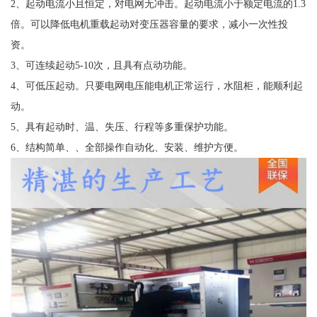
2、起动电流小且恒定，对电网无冲击。起动电流小于额定电流的1.3
倍。可以降低电机重载起动对变压器容量的要求，减小一次性投
资。
3、可连续起动5-10次，且具有点动功能。
4、可低压起动。只要电网电压能电机正常运行，水阻柜，能顺利起
动。
5、具有起动时、温、失压、行程等多重保护功能。
6、结构简单、、全部操作自动化、安装、维护方便。