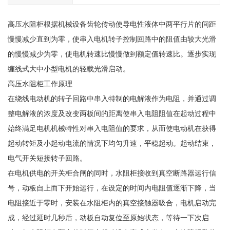
高压水阻柜根据机械设备齿轮传动使导电性液体中两平行片的间距
慢慢减少直到为零，使串入电机转子控制回路中的阻值由较大光滑
的慢慢减少为零，使电机转速比慢慢做到额定值转速比。逐步实现
缠线式大中小型电机的轻载光滑启动。
高压水阻柜工作原理
在绕线电动机的转子回路中串入特制的电解液作为电阻，并通过调
整电解液的浓度及改变两板间的距离使串入电阻阻值在起动过程中
始终满足电机机械特性对串入电阻值的要求，从而使电动机在获得
起动转矩及小起动电流的情况下均匀升速，平稳起动。起动结束，
电气开关短接转子回路。
在电机供电的开关柜合闸的同时，水阻柜接收到真空断路器运行信
号，动板自上而下开始运行，在设定的时间内电阻值逐渐下降，当
电阻接近于零时，安装在水阻柜内的真空接触器吸合，电机启动完
成，经过延时几秒后，动板自动复位至原始状态，等待一下次启